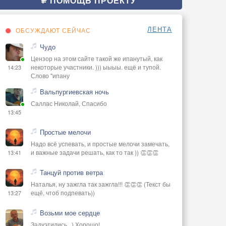
ПОМОЩЬ ПРОЕКТУ
ЛЕНТА
ОБСУЖДАЮТ СЕЙЧАС
Чудо
Цензор на этом сайте такой же ипанутый, как
некоторые участники. ))) ыыыы. ещё и тупой.
14:23
Слово "ипану
Вальпургиевская ночь
Саллас Николай, Спасибо
13:45
Простые мелочи
Надо всё успевать, и простые мелочи замечать,
и важные задачи решать, как то так )) 👏👏👏
13:41
Танцуй против ветра
Наталья, ну зажгла так зажгла!!! 👏👏👏 (Текст бы
ещё, чтоб подпевать))
13:27
Возьми мое сердце
Задуэтились...) Хорошо!..