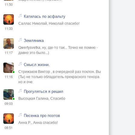
11:50
Катилась по асфальту
Саллас Николай, Николай спасибо!
11:33
Земляника
Qwertysvetka, ну, где-то так... Точно не помню -
давно это было...)
11:17
Смысл жизни.
Стрижаков Виктор , в очередной раз поклон. Вы
(Ты) не только обладатель прекрасного тенора
11:16
но и оче
Прогуляться я решил
Высоцкая Галина, Спасибо
09:03
Песенка про поэтов
Анна Р., Анна спасибо!
08:51