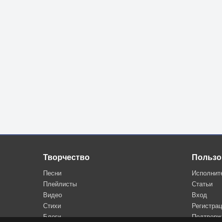
Творчество
Пользо
Песни
Исполнит
Плейлисты
Статьи
Видео
Вход
Стихи
Регистра
Блоги
Подтверж