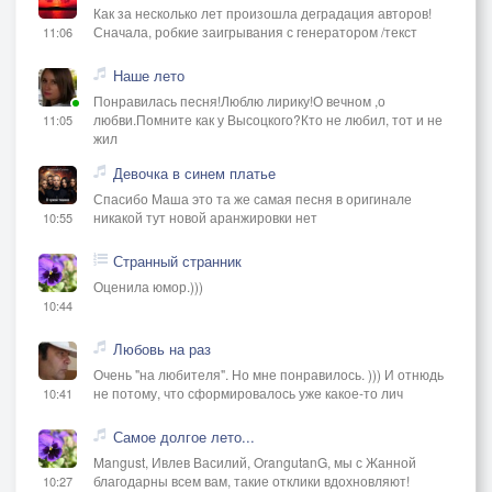
Как за несколько лет произошла деградация авторов!
Сначала, робкие заигрывания с генератором /текст
11:06
Наше лето
Понравилась песня!Люблю лирику!О вечном ,о
любви.Помните как у Высоцкого?Кто не любил, тот и не
11:05
жил
Девочка в синем платье
Спасибо Маша это та же самая песня в оригинале
никакой тут новой аранжировки нет
10:55
Странный странник
Оценила юмор.)))
10:44
Любовь на раз
Очень "на любителя". Но мне понравилось. ))) И отнюдь
не потому, что сформировалось уже какое-то лич
10:41
Самое долгое лето...
Mangust, Ивлев Василий, OrangutanG, мы с Жанной
благодарны всем вам, такие отклики вдохновляют!
10:27