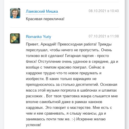
08.10.2021 в 10:40
Ламовский Мишка
Красивая перекличка!
07.10.2021 в 11:08
Romanko Yuriy
Привет, Аркадий! Превосходная работа! Трижды
переслушал, чтобы ничего не пропустить. Очень
толково всё сделано! Гитарная партия - просто
блеск! Отступление очень удачное в середине, да и
вообще с темпом красиво поиграл. Сейчас в
хардроке трудно что-то новое придумать и
изобрести. В каких только вариациях не
преподносилось за столько десятилетий. Основная
масса этой музыки погрязла в шаблонах и штампах
расхожих . Вот твоя трактовка жанра слышится мне
вполне самобытной даже в рамках канонов
хардовых. Это говорит о мастерстве. Мне есть с
чем и кем сравнивать, я слышу нюансы, да и
занимаюсь почти тем же. :-) Искренне желаю
успехов!