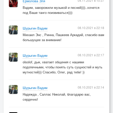
04.11.2021 в 10:37
Ермолова Эля
Вадим, заворожили музыкой и песней))))..хочется
под Ваше танго поизвиваться))))
08.10.2021 в 22:18
Шурыгин Вадим
Михаил Энс , Ринна, Пашкеев Аркадий, спасибо вам
большущее за внимание!
08.10.2021 в 22:17
Шурыгин Вадим
olsolof, дык, хватает общения с нашими
подопечными, чтобы понять суть сущностей и муть
мутностей))) Спасибо, Олег, рад тебе! ))
08.10.2021 в 22:14
Шурыгин Вадим
Надежда , Саллас Николай, благодарю вас,
сердечно!