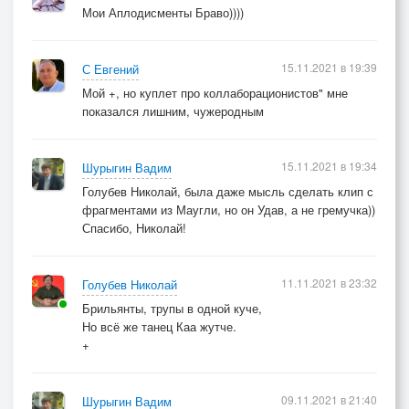
Мои Аплодисменты Браво))))
15.11.2021 в 19:39
С Евгений
Мой +, но куплет про коллаборационистов" мне
показался лишним, чужеродным
15.11.2021 в 19:34
Шурыгин Вадим
Голубев Николай, была даже мысль сделать клип с
фрагментами из Маугли, но он Удав, а не гремучка))
Спасибо, Николай!
11.11.2021 в 23:32
Голубев Николай
Брильянты, трупы в одной куче,
Но всё же танец Каа жутче.
+
09.11.2021 в 21:40
Шурыгин Вадим