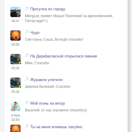
Прогулка по городу
Mangust, привет Маша! Приезжай за вдохновением,
Питер ждёт! )
06:41
Чудо
Светлана, Саша, Володя спасибо!
05:52
На Дерибасовской открылася пивная
Mike, Спасибо
05:32
Журавли улетели
Ширяев Валерий, Спасибо
05:32
Мой огонь на ветру
Василий, от нас огромное спасибо)))
вчера
22:53
Ты на меня влияешь пагубно