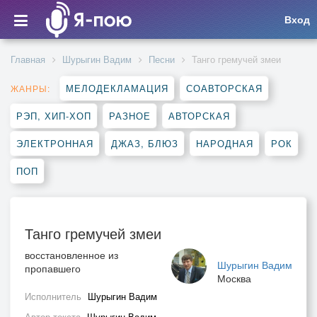
Вход
Главная
Шурыгин Вадим
Песни
Танго гремучей змеи
МЕЛОДЕКЛАМАЦИЯ
СОАВТОРСКАЯ
ЖАНРЫ:
РЭП, ХИП-ХОП
РАЗНОЕ
АВТОРСКАЯ
ЭЛЕКТРОННАЯ
ДЖАЗ, БЛЮЗ
НАРОДНАЯ
РОК
ПОП
Танго гремучей змеи
восстановленное из
Шурыгин Вадим
пропавшего
Москва
Исполнитель
Шурыгин Вадим
Автор текста
Шурыгин Вадим