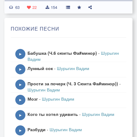
63
В центре заросшего зала
22
154
Между камней пьедестала
Льется шипящим вокалом
ПОХОЖИЕ ПЕСНИ
Танго гремучей змеи
Толпы богатых и нищих
Бабушка (Ч.6 сюиты Фа#минор)
-
Шурыгин
На парапетах и в нишах
▶
Вадим
Слушают тише чем мыши
Лунный сок
-
Шурыгин Вадим
Танго гремучей змеи.
▶
Прости за почерк (Ч. 3 Сюита Фа#минор))
-
Коллаборационисты
▶
Шурыгин Вадим
С виду белы и пушисты,
Мозг
-
Шурыгин Вадим
Но станут злы и ершисты
▶
Выпив гремучей смеси.
Кого ты хотел удивить
-
Шурыгин Вадим
▶
После последнего танца
Разбуди
-
Шурыгин Вадим
Нет ни малейшего шанса,
▶