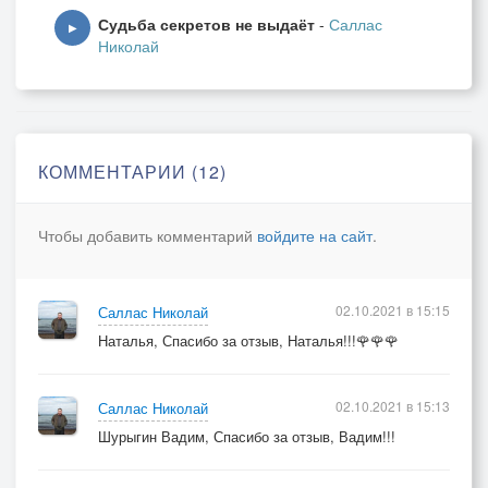
Судьба секретов не выдаёт
-
Саллас
Не затмит рассвет.
▶
Николай
Рвать себя на части
Круче счастья нет.
Жарко, тяжко, душно.
Полдень - солнцепёк.
КОММЕНТАРИИ (12)
Мы идём послушно
К морю, в холодок.
Чтобы добавить комментарий
войдите на сайт
.
02.10.2021 в 15:15
Саллас Николай
Наталья, Спасибо за отзыв, Наталья!!!🌹🌹🌹
02.10.2021 в 15:13
Саллас Николай
Шурыгин Вадим, Спасибо за отзыв, Вадим!!!