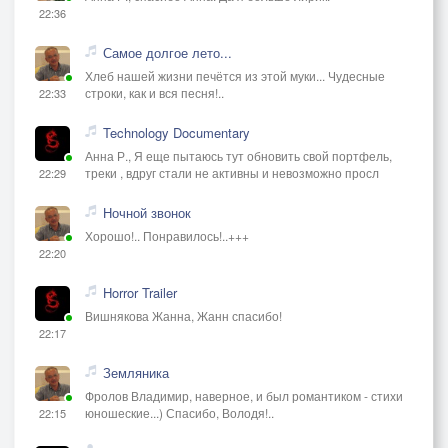
22:36
Самое долгое лето...
Хлеб нашей жизни печётся из этой муки... Чудесные
строки, как и вся песня!..
22:33
Technology Documentary
Анна Р., Я еще пытаюсь тут обновить свой портфель,
треки , вдруг стали не активны и невозможно просл
22:29
Ночной звонок
Хорошо!.. Понравилось!..+++
22:20
Horror Trailer
Вишнякова Жанна, Жанн спасибо!
22:17
Земляника
Фролов Владимир, наверное, и был романтиком - стихи
юношеские...) Спасибо, Володя!..
22:15