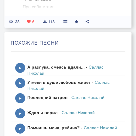
Про себя мотив.
38
Шумно дышит море.
6
118
Ясно и светло.
С милой на просторе...
ПОХОЖИЕ ПЕСНИ
Как нам повезло.
Строим, лёжа планы.
А разлука, смеясь вдали...
-
Саллас
Тень над лежаком.
▶
Николай
Вечером - фонтаны
У меня в душе любовь живёт
-
Саллас
В скопище людском.
▶
Николай
Последний патрон
-
Саллас Николай
Парк, аттракционы,
▶
Ночь и фонари.
Ждал и верил
-
Саллас Николай
Чувства обострённо
▶
Лезут изнутри.
Помнишь меня, рябина?
-
Саллас Николай
▶
Продолженье страсти