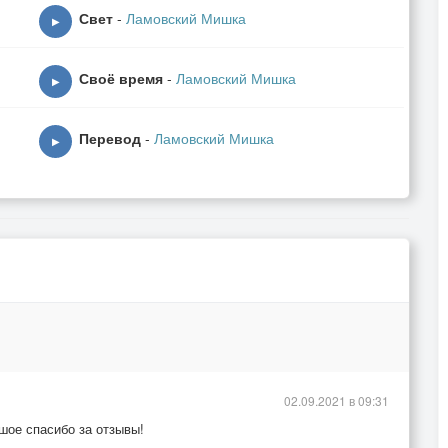
Свет
-
Ламовский Мишка
▶
Своё время
-
Ламовский Мишка
▶
Перевод
-
Ламовский Мишка
▶
02.09.2021 в 09:31
,
шое спасибо за отзывы!
аль.