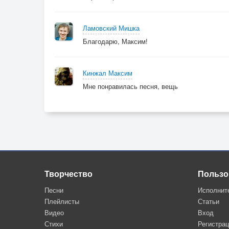
Ламовский Мишка
Благодарю, Максим!
Кинжал Максим
Мне понравилась песня, вещь
Творчество
Пользо
Песни
Исполнит
Плейлисты
Статьи
Видео
Вход
Стихи
Регистра