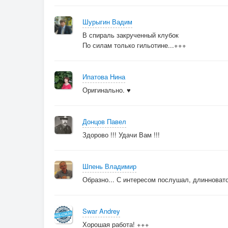
Всё больше радиус, всё круче линия перил.
Пока хватает кислорода, пока хватает сил.
Шурыгин Вадим
В спираль закрученный клубок
По силам только гильотине...+++
Ипатова Нина
Оригинально. ♥
Донцов Павел
Здорово !!! Удачи Вам !!!
Шпень Владимир
Образно... С интересом послушал, длинновато
Swar Andrey
Хорошая работа! +++