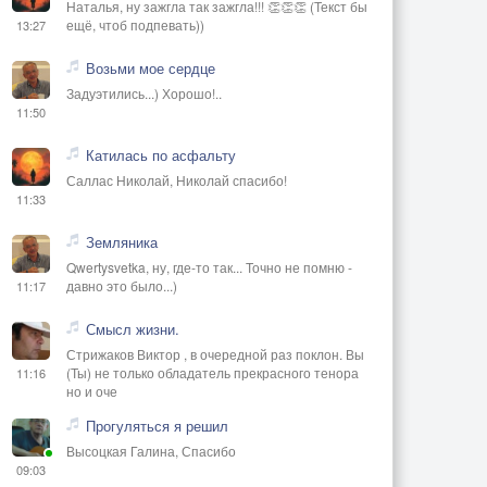
Наталья, ну зажгла так зажгла!!! 👏👏👏 (Текст бы
ещё, чтоб подпевать))
13:27
Возьми мое сердце
Задуэтились...) Хорошо!..
11:50
Катилась по асфальту
Саллас Николай, Николай спасибо!
11:33
Земляника
Qwertysvetka, ну, где-то так... Точно не помню -
давно это было...)
11:17
Смысл жизни.
Стрижаков Виктор , в очередной раз поклон. Вы
(Ты) не только обладатель прекрасного тенора
11:16
но и оче
Прогуляться я решил
Высоцкая Галина, Спасибо
09:03