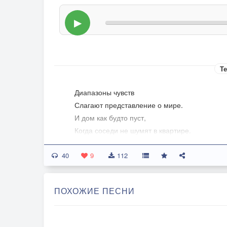
▶
Те
Диапазоны чувств
Слагают представление о мире.
И дом как будто пуст,
Когда соседи не шумят в квартире.
Впитав ученья свет -
40
Что было новым спряталось под кожей.
9
112
И выглядит как бред,
Доселе бывшее исконно непреложным.
ПОХОЖИЕ ПЕСНИ
То шире, то ясней
Отображаются картины фактов,