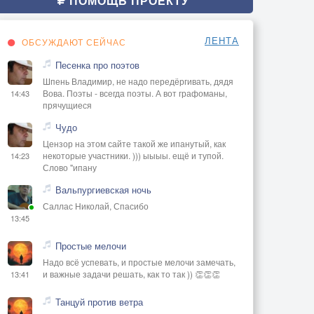
ПОМОЩЬ ПРОЕКТУ
ЛЕНТА
ОБСУЖДАЮТ СЕЙЧАС
Песенка про поэтов
Шпень Владимир, не надо передёргивать, дядя
Вова. Поэты - всегда поэты. А вот графоманы,
14:43
прячущиеся
Чудо
Цензор на этом сайте такой же ипанутый, как
некоторые участники. ))) ыыыы. ещё и тупой.
14:23
Слово "ипану
Вальпургиевская ночь
Саллас Николай, Спасибо
13:45
Простые мелочи
Надо всё успевать, и простые мелочи замечать,
и важные задачи решать, как то так )) 👏👏👏
13:41
Танцуй против ветра