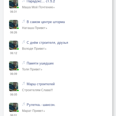
Парадокс... ст.5.2
Маша Моё Почтение+
06:31
В самом центре шторма
Наташа Привет+
06:26
С днём строителя, друзья
Володя Привет+
06:12
Памяти ушедших
Толя Привет+
06:09
Марш строителей
Строителям Слава!!!
06:05
Рулетка.- шансон.
Марат Привет+
06:01