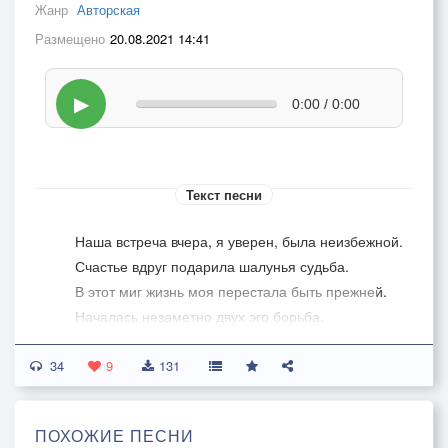
Жанр
Авторская
Размещено
20.08.2021 14:41
▶
0:00 / 0:00
Текст песни
Наша встреча вчера, я уверен, была неизбежной.
Счастье вдруг подарила шалунья судьба.
В этот миг жизнь моя перестала быть прежней.
Началась незаметно двух эго борьба.
34
Взгляд. Отрыв. Вот оно столкновение с бездной,
9
131
Глаз твоих, навсегда изменивших меня.
ПОХОЖИЕ ПЕСНИ
Купола одиночества в тысячи мелких осколков,