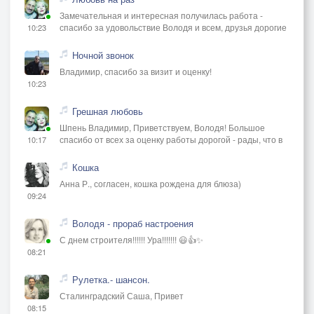
Замечательная и интересная получилась работа -
спасибо за удовольствие Володя и всем, друзья дорогие
10:23
Ночной звонок
Владимир, спасибо за визит и оценку!
10:23
Грешная любовь
Шпень Владимир, Приветствуем, Володя! Большое
спасибо от всех за оценку работы дорогой - рады, что в
10:17
Кошка
Анна Р., согласен, кошка рождена для блюза)
09:24
Володя - прораб настроения
С днем строителя!!!!!! Ура!!!!!!! 😃👍✨
08:21
Рулетка.- шансон.
Сталинградский Саша, Привет
08:15