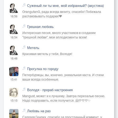
Суженый ли ты мне, мой избранный? (акустика)
OrangutanG, рада всегда визиту, спасибо! Побежала
распаковывать подарки!🧡
16:56
Грешная любовь
Интересная песня, много участников в создании
"грешной любви", мои аплодисменты всем!
16:54
Метель
Красивая метель у тебя, Володя!
16:48
Прогулка по городу
Петербуржцы, вы, конечно, уникальная каста. И стихи
ваши всегда особенные.
15:41
Володя - прораб настроения
Mangust, может и к лучшему. Завтра перезалью песню.
Надо подправить, если получится. 🤗💛💛💛✨
15:15
Любовь на раз
Сергеев Генрих, спасибо за пространный коммент, у