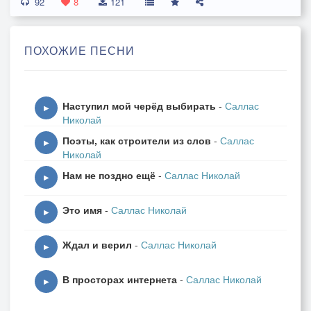
92
Лишь к тебе приковал вниманье.
8
121
Как до этого жил не знаю.
Счастлив я и моё сознанье,
ПОХОЖИЕ ПЕСНИ
А от чувств в небесах летаю.
За терпенье и веру:
Наступил мой черёд выбирать
-
Саллас
Щедрость, Божья награда.
▶
Николай
Жизнь открыла портьеру -
Поэты, как строители из слов
-
Саллас
Мы танцуем ламбаду.
▶
Николай
Расцветает мой город.
Нам не поздно ещё
-
Саллас Николай
Ветер листья колышет.
▶
На гербе серп и молот.
Это имя
-
Саллас Николай
Прошлый век ещё дышит.
▶
Ждал и верил
-
Саллас Николай
Не умел вспоминать виденья,
▶
Что во снах необычных снились,
В просторах интернета
-
Саллас Николай
Приводившие в восхищенье
▶
И с годами совсем забылись.