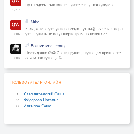
Ну ты здесь прям вжился ..даже слезу твою увидела...
07:17
Mike
Коля, хотела уже уйти навсегда, тут ты😜.. А если авторы
уже слушать не могут ширпотребных певиц!! ??
07:06
Возьми мое сердце
Неожиданно 😄😁 Светк, врушка, с кузнецом пришла же...
Зачем нам кузнец? 🤭
07:03
ПОЛЬЗОВАТЕЛИ ОНЛАЙН
Сталинградский Саша
Фёдорова Наталья
Алимова Саша