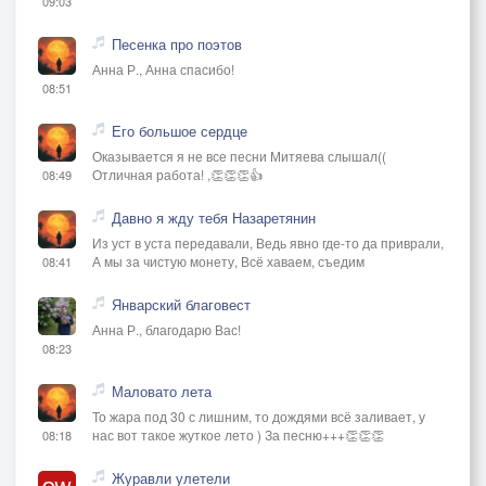
09:03
Песенка про поэтов
Анна Р., Анна спасибо!
08:51
Его большое сердце
Оказывается я не все песни Митяева слышал((
Отличная работа! ,👏👏👏👍
08:49
Давно я жду тебя Назаретянин
Из уст в уста передавали, Ведь явно где-то да приврали,
А мы за чистую монету, Всё хаваем, съедим
08:41
Январский благовест
Анна Р., благодарю Вас!
08:23
Маловато лета
То жара под 30 с лишним, то дождями всё заливает, у
нас вот такое жуткое лето ) За песню+++👏👏👏
08:18
Журавли улетели