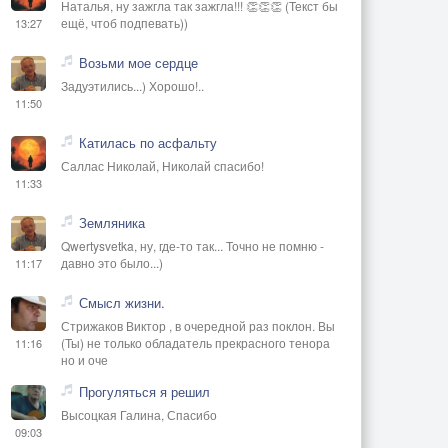
Наталья, ну зажгла так зажгла!!! 👏👏👏 (Текст бы
ещё, чтоб подпевать))
13:27
Возьми мое сердце
Задуэтились...) Хорошо!..
11:50
Катилась по асфальту
Саллас Николай, Николай спасибо!
11:33
Земляника
Qwertysvetka, ну, где-то так... Точно не помню -
давно это было...)
11:17
Смысл жизни.
Стрижаков Виктор , в очередной раз поклон. Вы
(Ты) не только обладатель прекрасного тенора
11:16
но и оче
Прогуляться я решил
Высоцкая Галина, Спасибо
09:03