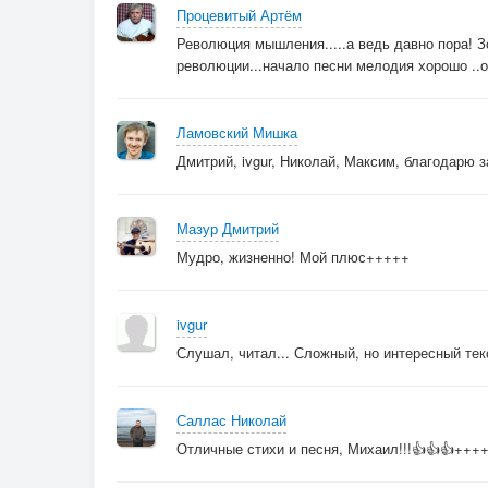
Процевитый Артём
От родника лишь память,
Революция мышления.....а ведь давно пора! З
И нечего добавить
революции...начало песни мелодия хорошо ..
Что свежесть принесёт.
Чтоб разбирались сами,
Ламовский Мишка
Незрячими руками
Дмитрий, ivgur, Николай, Максим, благодарю 
Исправлен перевод.
Достояние беспристрастности -
Мазур Дмитрий
Помнить делающего в потоке дел.
Мудро, жизненно! Мой плюс+++++
Он целовал глаза опасности,
Лишая страх смертельных стрел.
ivgur
Наведён на страх прицел.
Слушал, читал... Сложный, но интересный те
Нерушимость беспредельности -
Грохот славы бытия в сердцах.
Саллас Николай
Он рисовал цикл жизни в цельности
Отличные стихи и песня, Михаил!!!👍👍👍+++
Представ началом для конца.