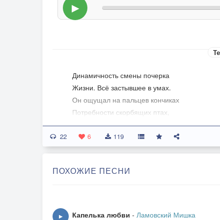
▶
Те
Динамичность смены почерка
Жизни. Всё застывшее в умах.
Он ощущал на пальцев кончиках
Потребности скорбящих птах,
Хозяев, запертых в домах.
22
6
119
Декларация прекрасного
Золотым сечением души.
ПОХОЖИЕ ПЕСНИ
Он делал проблемы ясными
Вдыхая в них холод вершин.
Искрящийся лёд вершин.
Капелька любви
-
Ламовский Мишка
▶