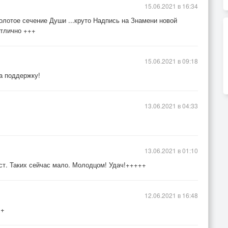
15.06.2021 в 16:34
олотое сечение Души ...круто Надпись на Знамени новой
отлично +++
15.06.2021 в 09:18
за поддержку!
13.06.2021 в 04:33
13.06.2021 в 01:10
кст. Таких сейчас мало. Молодцом! Удач!+++++
12.06.2021 в 16:48
++