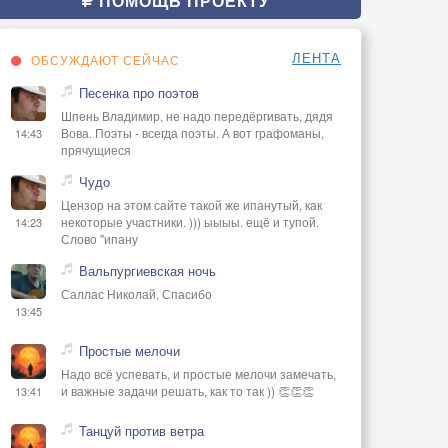
ПОМОЩЬ ПРОЕКТУ
ЛЕНТА
ОБСУЖДАЮТ СЕЙЧАС
Песенка про поэтов
Шпень Владимир, не надо передёргивать, дядя
Вова. Поэты - всегда поэты. А вот графоманы,
14:43
прячущиеся
Чудо
Цензор на этом сайте такой же ипанутый, как
некоторые участники. ))) ыыыы. ещё и тупой.
14:23
Слово "ипану
Вальпургиевская ночь
Саллас Николай, Спасибо
13:45
Простые мелочи
Надо всё успевать, и простые мелочи замечать,
и важные задачи решать, как то так )) 👏👏👏
13:41
Танцуй против ветра