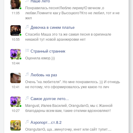
Наше лето
Понравилась песня!Люблю лирику!О вечном ,о
любви.Помните как у Высоцкого?Кто не любил, тот и не
11:05
жил
Девочка в синем платье
Спасибо Маша это та же самая песня в оригинале
никакой тут новой аранжировки нет
10:55
Странный странник
Оценила юмор.)))
10:44
Любовь на раз
Очень "на любителя". Но мне понравилось. ))) И отнюдь
не потому, что сформировалось уже какое-то лич
10:41
Самое долгое лето...
Mangust, Ивлев Василий, OrangutanG, мы с Жанной
благодарны всем вам, такие отклики вдохновляют!
10:27
Аэропорт...ст.8.2
OrangutanG, ща...минуточку, инет или сайт тупит....