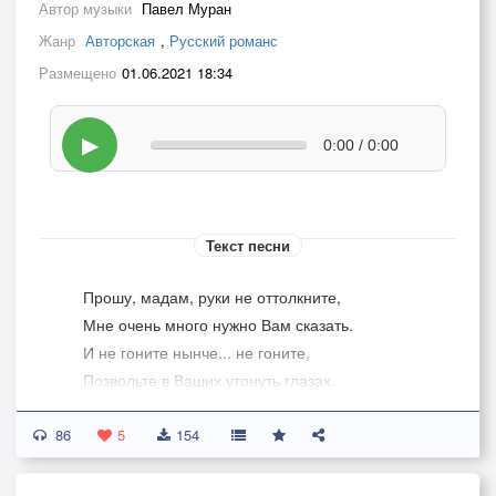
Автор музыки
Павел Муран
Жанр
Авторская
,
Русский романс
Размещено
01.06.2021 18:34
▶
0:00 / 0:00
Текст песни
Прошу, мадам, руки не оттолкните,
Мне очень много нужно Вам сказать.
И не гоните нынче... не гоните,
Позвольте в Ваших утонуть глазах.
86
Мадам, не уходите горделиво,
5
154
Осмелюсь обещать, хоть и смущён,
Вас сделать упоительно счастливой,