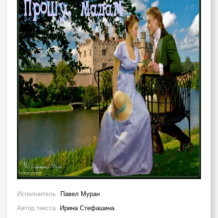
Исполнитель
Павел Муран
Автор текста
Ирина Стефашина