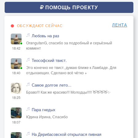
ПОМОЩЬ ПРОЕКТУ
ЛЕНТА
ОБСУЖДАЮТ СЕЙЧАС
Любовь на раз
OrangutanG, спасибо за подробный и серьёзный
коммент
18:42
Теософский твист.
Это конечно не твист, думаю ближе к Ламбаде. Для
отдыхающих. Сделано всё чётко +
18:40
Самое долгое лето...
Браво!!! Как же красиво!!! Молодцы!!!!! 👋👋👋👋✨
18:25
Пара гнедых
Юдина Ирина, Спасибо
18:07
На Дерибасовской открылася пивная