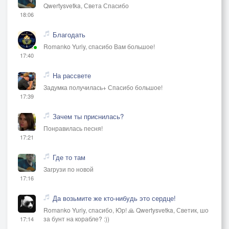
Qwertysvetka, Света Спасибо
18:06
Благодать
Romanko Yuriy, спасибо Вам большое!
17:40
На рассвете
Задумка получилась+ Спасибо большое!
17:39
Зачем ты приснилась?
Понравилась песня!
17:21
Где то там
Загрузи по новой
17:16
Да возьмите же кто-нибудь это сердце!
Romanko Yuriy, спасибо, Юр! 🙏 Qwertysvetka, Светик, шо
за бунт на корабле? :))
17:14