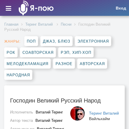
Вход
Главная
Теринг Виталий
Песни
Господин Великий
Русский Народ
ПОП
ДЖАЗ, БЛЮЗ
ЭЛЕКТРОННАЯ
ЖАНРЫ:
РОК
СОАВТОРСКАЯ
РЭП, ХИП-ХОП
МЕЛОДЕКЛАМАЦИЯ
РАЗНОЕ
АВТОРСКАЯ
НАРОДНАЯ
Господин Великий Русский Народ
Исполнитель
Виталий Теринг
Теринг Виталий
Вайльхайм
Автор текста
Виталий Теринг
Автор музыки
Виталий Теринг