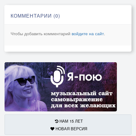
Наш язык - Великий Русский, вытравливают,
Как цепные псы Россию облаивают.
КОММЕНТАРИИ (0)
4.
Но, пройдут, пускай, хоть тысячи лет!
Чтобы добавить комментарий
войдите на сайт
.
Знаю, только, крепче семени нет!
Будет жив и никогда не умрёт
Господин Великий Русский Народ!!!
НАМ 15 ЛЕТ
НОВАЯ ВЕРСИЯ