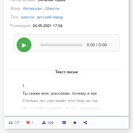
Жанр
Авторская
,
Шансон
Теги
шансон
русский народ
Размещено
24.05.2021 17:04
▶
0:00 / 0:00
Текст песни
1.
Ты скажи мне, расскажи, почему и как
Столько лет уже живёт этот мир не так.
Не по совести живёт, не по - писанному,
Поклоняется чему - то всё не истинному.
17
Да и сами мы живём не слишком праведно,
1
129
Ну, где же гордость за себя, за дедов - прадедов?