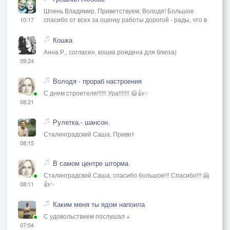
Шпень Владимир, Приветствуем, Володя! Большое
спасибо от всех за оценку работы дорогой - рады, что в
10:17
Кошка
Анна Р., согласен, кошка рождена для блюза)
09:24
Володя - прораб настроения
С днем строителя!!!!!! Ура!!!!!!! 😃👍✨
08:21
Рулетка.- шансон.
Сталинградский Саша, Привет
08:15
В самом центре шторма
Сталинградский Саша, спасибо большое!!! Спасибо!!! 🤗
👍✨
08:11
Каким меня ты ядом напоила
С удовольствием послушал +
07:04