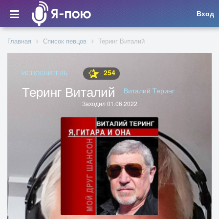
Вход
Главная
Список певцов
Теринг Виталий
254
ИСПОЛНИТЕЛЬ
Теринг Виталий
Виталий Теринг
Заходил 01.06.2022