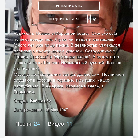
НАПИСАТЬ
ПОДПИСАТЬСЯ
Родился в Москве в Марьиной роще. Сколько себя
помню, всегда пел. Играю на гитаре и клавишных.
Много лет уже пишу песни. В девяностых увлекался
песнями с политическим уклоном. Сотрудничал с
"Радио Свобода" и "Немeцкая волна". А потом стал
писать и петь Шансон. Нормальный русский Шансон.
(не блатняк)
Музыку, аранжировки и запись делаю сам. Песни мои
слушают в России, в Украине, в бывших "наших"
республиках. В Америке, Израиле и здесь, в
Германии.
Откуда
Вайльхайм
Дата рождения
18 May 1947
Песни
24
Видео
11