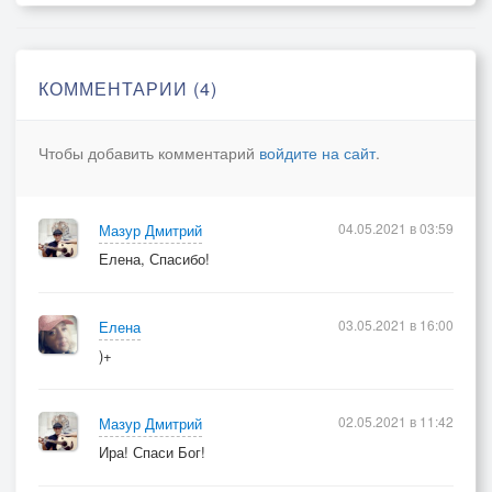
До утра, беспробудно
И сладко,
КОММЕНТАРИИ (4)
Колыбельной внимая
Ночной
Чтобы добавить комментарий
войдите на сайт
.
Хочешь встретим рассвет
Вместе в парке.
Только жди!
04.05.2021 в 03:59
Мазур Дмитрий
Я приду за тобой.
Елена, Спасибо!
03.05.2021 в 16:00
Елена
)+
02.05.2021 в 11:42
Мазур Дмитрий
Ира! Спаси Бог!