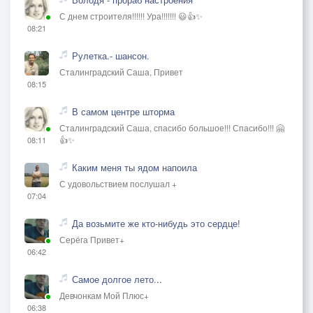
С днем строителя!!!!!! Ура!!!!!!! 😃👍✨
08:21
Рулетка.- шансон.
Сталинградский Саша, Привет
08:15
В самом центре шторма
Сталинградский Саша, спасибо большое!!! Спасибо!!! 🤗
👍✨
08:11
Каким меня ты ядом напоила
С удовольствием послушал +
07:04
Да возьмите же кто-нибудь это сердце!
Серёга Привет+
06:42
Самое долгое лето...
Девчонкам Мой Плюс+
06:38