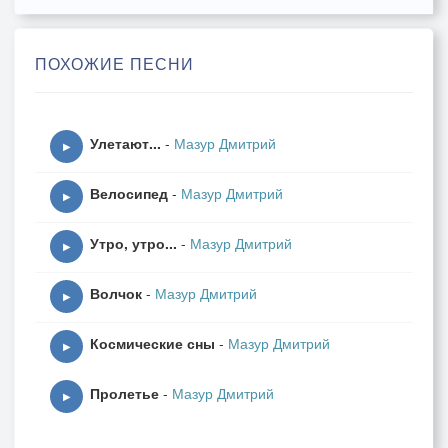
Спи любимая!
ПОХОЖИЕ ПЕСНИ
В каждом куплете
Этой ночи
Мой голос звучит
Улетают...
-
Мазур Дмитрий
Спи любимая,
▶
Звезды пусть светят
Велосипед
-
Мазур Дмитрий
Спи, спи, спи!
▶
Утро, утро...
-
Мазур Дмитрий
▶
Для тебя
Волчок
-
Мазур Дмитрий
Ветер сны навевает
▶
В парках тихо листвой
Космические сны
-
Мазур Дмитрий
Шелестя
▶
Фонарей ночь глаза
Пролетье
-
Мазур Дмитрий
Закрывает.
▶
Чтоб никто не тревожил
Тебя.