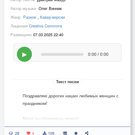
Автор музыки
Олег Винник
Жанр
Разное
,
Кавер-версии
Лицензия
Creative Commons
Размещено
07.03.2025 22:40
▶
0:00 / 0:00
Текст песни
Поздравляю дорогих наших любимых женщин с
праздником!
Меня ты обнимаешь нежно!
Любовь моя к тебе навечно!
28
Течет твоих волос река.
4
109