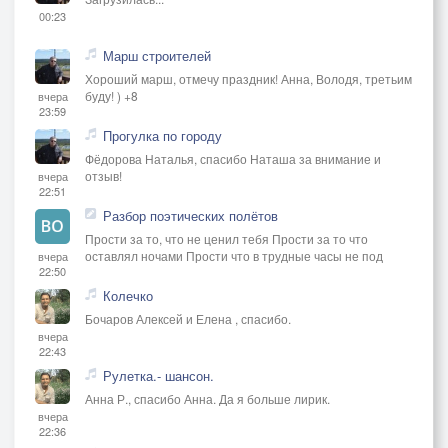
00:23
Марш строителей
Хороший марш, отмечу праздник! Анна, Володя, третьим
буду! ) +8
вчера
23:59
Прогулка по городу
Фёдорова Наталья, спасибо Наташа за внимание и
отзыв!
вчера
22:51
Разбор поэтических полётов
Прости за то, что не ценил тебя Прости за то что
оставлял ночами Прости что в трудные часы не под
вчера
22:50
Колечко
Бочаров Алексей и Елена , спасибо.
вчера
22:43
Рулетка.- шансон.
Анна Р., спасибо Анна. Да я больше лирик.
вчера
22:36