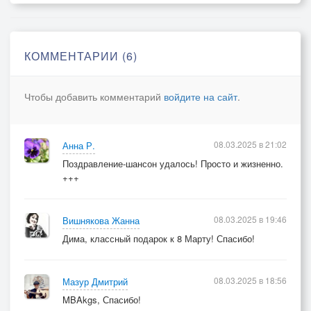
Весна любви рисует краски
И солнце праздничного дня!
Все для тебя, лишь для тебя!
КОММЕНТАРИИ (6)
Цветы, весна, восьмое марта.
Чтобы добавить комментарий
войдите на сайт
.
Прости, за все в чем виноват я!
Цветы для женщины любимой!
Цветы, дарю тебе цветы!
08.03.2025 в 21:02
Анна Р.
Поздравление-шансон удалось! Просто и жизненно.
Цветы, весна, восьмое марта.
+++
Прости, за все в чем виноват я!
Цветы для женщины любимой!
08.03.2025 в 19:46
Вишнякова Жанна
Цветы, дарю тебе цветы!
Дима, классный подарок к 8 Марту! Спасибо!
08.03.2025 в 18:56
Мазур Дмитрий
MBAkgs, Спасибо!