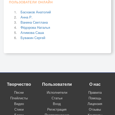
ПОЛЬЗОВАТЕЛИ ОНЛАЙН
Баскаков Анатолий
Анна Р.
Ванина Светлана
Фёдорова Наталья
Алимова Саша
Бувакин Сергей
Творчество
Пользователи
О нас
Песни
Исполнители
Правила
Плейлисты
Статьи
Помощь
Видео
Вход
Лицензия
Стихи
Регистрация
Отзывы
Блоги
Подтверждение
Контакты