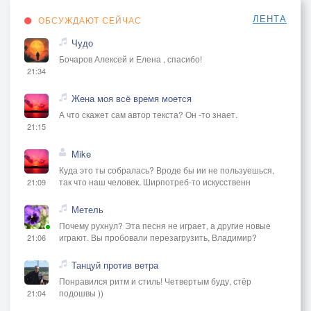
ЛЕНТА
ОБСУЖДАЮТ СЕЙЧАС
Чудо
Бочаров Алексей и Елена , спасибо!
21:34
Жена моя всё время моется
А что скажет сам автор текста? Он -то знает.
21:15
Mike
Куда это ты собралась? Вроде бы ии не пользуешься,
так что наш человек. Ширпотреб-то искусственн
21:09
Метель
Почему рухнул? Эта песня не играет, а другие новые
играют. Вы пробовали перезагрузить, Владимир?
21:06
Танцуй против ветра
Понравился ритм и стиль! Четвертым буду, стёр
подошвы ))
21:04