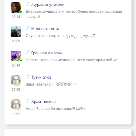
Журавли улетели
Впервые слушала эту песню. Очень понравилась.Ваша
заслуга!
20:43
Маловато лета
Слушал, хорошо, в след уходящему...+7
20:39
Грешная любовь
Просто, хорошо и жизненно. Всем соавторам мой +6!
20:14
Тузик блюз
Замечательно!!!!! 👋👋👋👋✨✨
20:08
Храм тишины
Анна Р., спасибо огромное!!! 🤗💛✨
19:57