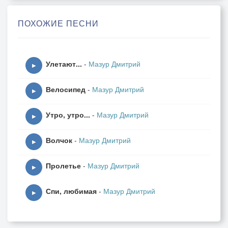
Блуждать
теперь нам до весны в ее снах.
ПОХОЖИЕ ПЕСНИ
Припев
Улетают...
-
Мазур Дмитрий
Зима
▶
И недопитый кофе горячий...
Велосипед
-
Мазур Дмитрий
Спешим
▶
Мы слиться с городской суетой.
Утро, утро...
-
Мазур Дмитрий
Зима
▶
Огонь в камине солнышка ярче
Волчок
-
Мазур Дмитрий
И нам
▶
По вечерам уютно с тобой.
Пролетье
-
Мазур Дмитрий
▶
Зима
Спи, любимая
-
Мазур Дмитрий
Горячую любовь не остудит.
▶
И чувств
Свечу пусть не погасит метель!?