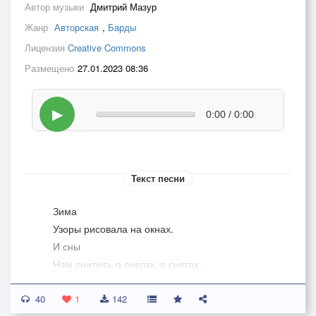
Автор музыки
Дмитрий Мазур
Жанр
Авторская
,
Барды
Лицензия
Creative Commons
Размещено
27.01.2023 08:36
▶
0:00 / 0:00
Текст песни
Зима
Узоры рисовала на окнах.
И сны
Нам снились о снегах, о снегах.
Зима
40
Девчонкой к нам пришла валоокой
1
142