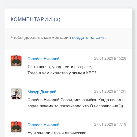
Зима
Что с нами дальше,Господи будет,
Когда
КОММЕНТАРИИ (3)
Ты снов своих закроешь нам дверь!?
Чтобы добавить комментарий
войдите на сайт
.
28.01.2023 в 15:28
Голубев Николай
Я это понял, уорд - сети прогресс,
Тогда в чём сходство у зимы и КРС?
28.01.2023 в 11:31
Мазур Дмитрий
Голубев Николай Ссори, моя ошибка. Когда писал в
ворде почему то показывало что О неправильно )))
27.01.2023 в 17:19
Голубев Николай
Ну и задали строки лирические