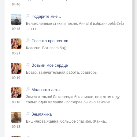
So we'll stay here to the very end - Так что мы
04:40
останемся здесь до самого конца
Подарите мне...
Against each other like golden sand - Напротив друг
Великолепные стихи и песня, Анна! В избранное!👍👍👍
друга, как золотой песок,
+++++
00:48
That flow the walls of a sandglass like a river. - Что
струится по стенкам песочных часов, будто река.
Песенка про поэтов
We'll stay here - Мы останемся здесь.
Классно! Вот спасибо))
00:21
Возьми мое сердце
Браво, замечательная работа, соавторы!
00:19
Маловато лета
Замечательно! Лета всегда было мало, но в этом году
только одно желание - поскорее бы оно закончи
00:18
Земляника
Вишнякова Жанна, большое спасибо, Жанна..
00:18