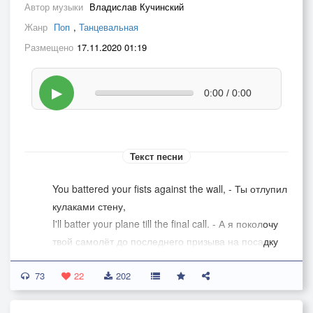
Автор музыки
Владислав Кучинский
Жанр
Поп
,
Танцевальная
Размещено
17.11.2020 01:19
▶
0:00 / 0:00
Текст песни
You battered your fists against the wall, - Ты отлупил
кулаками стену,
I'll batter your plane till the final call. - А я поколочу
твой самолёт до последнего призыва на посадку
And you'll stay here, - И ты останешься здесь,
73
And you'll stay here. - И ты останешься здесь.
22
202
You found so many reasons why - Ты нашёл так
много причин, по которым