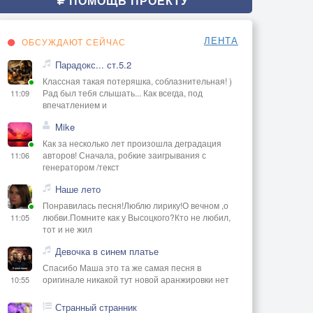
ПОМОЩЬ ПРОЕКТУ
ЛЕНТА
ОБСУЖДАЮТ СЕЙЧАС
Парадокс... ст.5.2
Классная такая потеряшка, соблазнительная! )
Рад был тебя слышать... Как всегда, под
11:09
впечатлением и
Mike
Как за несколько лет произошла деградация
авторов! Сначала, робкие заигрывания с
11:06
генератором /текст
Наше лето
Понравилась песня!Люблю лирику!О вечном ,о
любви.Помните как у Высоцкого?Кто не любил,
11:05
тот и не жил
Девочка в синем платье
Спасибо Маша это та же самая песня в
оригинале никакой тут новой аранжировки нет
10:55
Странный странник