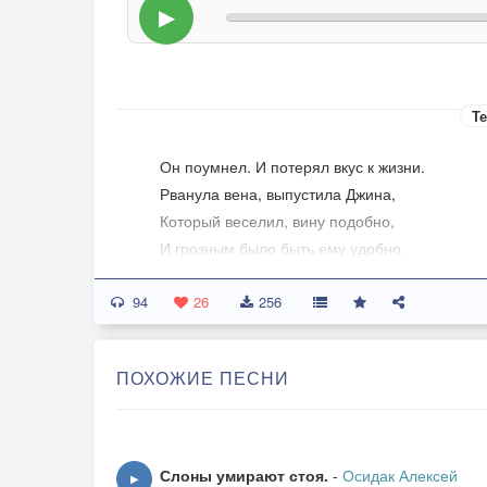
▶
Те
Он поумнел. И потерял вкус к жизни.
Рванула вена, выпустила Джина,
Который веселил, вину подобно,
И грозным было быть ему удобно.
94
Так отрезвел он вдруг и в одночасье.
26
256
Была ли эта трезвость его счастьем? -
Он мир увидел в подлинном обличье,
ПОХОЖИЕ ПЕСНИ
А ведь считал его когда-то личным...
Шампанское бурлило в его жилах.
И голову ему оно кружило,
Слоны умирают стоя.
-
Осидак Алексей
▶