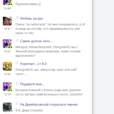
Оценила юмор.)))
10:44
Любовь на раз
Очень "на любителя". Но мне понравилось. ))) И
отнюдь не потому, что сформировалось уже
10:41
какое-то лич
Самое долгое лето...
Mangust, Ивлев Василий, OrangutanG, мы с
Жанной благодарны всем вам, такие отклики
10:27
вдохновляют!
Аэропорт...ст.8.2
OrangutanG, ща...минуточку, инет или сайт
тупит....
10:22
Подарите мне...
Бочаров Алексей и Елена, рада вам, дорогие
гости, авторы замечательных песен, спасибо!
10:19
На Дерибасовской открылася пивная
В В, Дима Спасибо