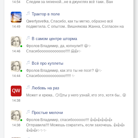
Следим за гигиеной...не в джунглях всё таки.. Ван
14:54
Трактор в поле
Qwertysvetka, Спасибо, как ты метко, образно всё
подметила. С опытом.. Вишнякова Жанна, Согласен на
14:49
В самом центре шторма
Фролов Владимир, да, копнули!!! 😃✨
Спасибоооооооооооо!!!!! 🤗👍✨
14:46
Всё про куплеты
Фролов Владимир, как это ты не поэт? 😃✨
Спасибоооооооооооо!!!!!! ✨
14:44
Любовь на раз
Может и хрюка.. 🙄🤔ты у него узнай, кто это, хотя бы.. 😜
14:38
Простые мелочи
Фролов Владимир, спасибоооооо!!!! 👍👍👍👍👍👍
Отправила!!!! Можешь сократить, если захочешь. 👍👍👍
14:38
👍👍👍✨✨✨