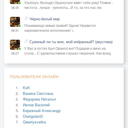
Улыбнул, Володя) Орангутанг жмет тебе руку! Помни -
чистота , лучше - грязноты...И то, за что нас лю
08:35
Чёрно-белый мир
Понимающе киваю гривой! Удачи! Нравится
харизматичное исполнение! +
08:31
Суженый ли ты мне, мой избранный? (акустика)
У Вас в гостях был Орангутанг! Подарки и вино на
столе... С удовольствием слушал творения. Как всегд
08:27
ПОЛЬЗОВАТЕЛИ ОНЛАЙН
KsK
Ванина Светлана
Фёдорова Наталья
Ивлев Василий
Бережный Александр
OrangutanG
Qwertysvetka