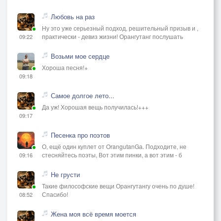
Любовь на раз
Ну это уже серьезный подход, решительный призыв и ,
практически - девиз жизни! Орангутанг послушать
09:22
Возьми мое сердце
Хороша песня!+
09:18
Самое долгое лето...
Да уж! Хорошая вещь получилась!+++
09:17
Песенка про поэтов
О, ещё один куплет от OrangutanGа. Подходите, не
стесняйтесь поэты, Вот этим пинки, а вот этим - б
09:16
Не грусти
Такие философские вещи Орангутангу очень по душе!
Спасибо!
08:52
Жена моя всё время моется