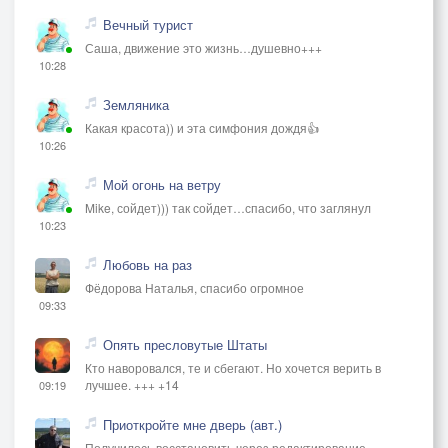
Вечный турист
Саша, движение это жизнь…душевно+++
10:28
Земляника
Какая красота)) и эта симфония дождя👍
10:26
Мой огонь на ветру
Mike, сойдет))) так сойдет…спасибо, что заглянул
10:23
Любовь на раз
Фёдорова Наталья, спасибо огромное
09:33
Опять пресловутые Штаты
Кто наворовался, те и сбегают. Но хочется верить в
лучшее. +++ +14
09:19
Приоткройте мне дверь (авт.)
Получилось восстановить через редактирование.