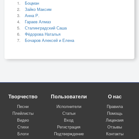
Боцман
Зайко Максим
Анна Р.
Гараев Алмаз
Сталинградский Саша
Фёдорова Наталья
Бочаров Алексей и Елена
Творчество
Пользователи
О нас
Песни
Исполнители
Правила
Плейлисты
Статьи
Помощь
Видео
Вход
Лицензия
Стихи
Регистрация
Отзывы
Блоги
Подтверждение
Контакты