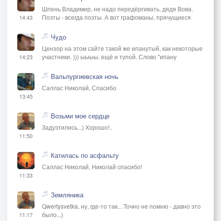
Шпень Владимир, не надо передёргивать, дядя Вова.
Поэты - всегда поэты. А вот графоманы, прячущиеся
14:43
Чудо
Цензор на этом сайте такой же ипанутый, как некоторые
участники. ))) ыыыы. ещё и тупой. Слово "ипану
14:23
Вальпургиевская ночь
Саллас Николай, Спасибо
13:45
Возьми мое сердце
Задуэтились...) Хорошо!..
11:50
Катилась по асфальту
Саллас Николай, Николай спасибо!
11:33
Земляника
Qwertysvetka, ну, где-то так... Точно не помню - давно это
было...)
11:17