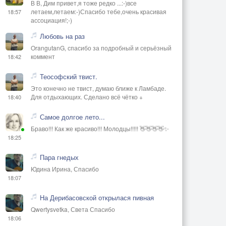
В В, Дим привет,я тоже редко ...:-)все
летаем,летаем:-)Спасибо тебе,очень красивая
18:57
ассоциация!;-)
Любовь на раз
OrangutanG, спасибо за подробный и серьёзный
коммент
18:42
Теософский твист.
Это конечно не твист, думаю ближе к Ламбаде.
Для отдыхающих. Сделано всё чётко +
18:40
Самое долгое лето...
Браво!!! Как же красиво!!! Молодцы!!!!! 👋👋👋👋✨
18:25
Пара гнедых
Юдина Ирина, Спасибо
18:07
На Дерибасовской открылася пивная
Qwertysvetka, Света Спасибо
18:06