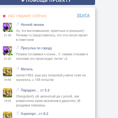
ПОМОЩЬ ПРОЕКТУ
ЛЕНТА
ОБСУЖДАЮТ СЕЙЧАС
Ночной звонок
Ах, эти воспоминания, приятные и грешные!)
Почему-то представилось, что эта песня звучит
21:39
в советском
Прогулка по городу
Плавно готовимся к осени... С такими стихами и
песнями это происходит легче! +2
21:25
Метель
osman1953, еще раз попробуй,у меня тоже не
грузилось ,с 10й попытки
19:59
Парадокс... ст.5.2
OrangutanG, ой ,мохнатый да с розой...как
романтично,прям эксклюзив в джунглях:-)В
19:03
раздумья говоришь
Аэропорт...ст.8.2