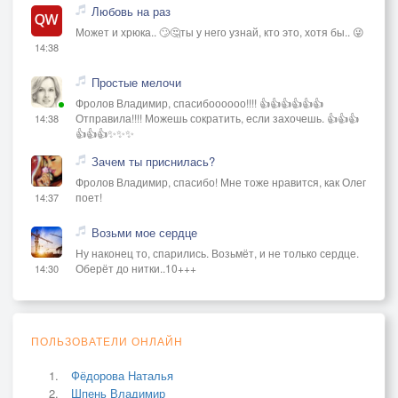
Любовь на раз
Может и хрюка.. 🙄🤔ты у него узнай, кто это, хотя бы.. 😜
14:38
Простые мелочи
Фролов Владимир, спасибоооооо!!!! 👍👍👍👍👍👍
Отправила!!!! Можешь сократить, если захочешь. 👍👍👍
14:38
👍👍👍✨✨✨
Зачем ты приснилась?
Фролов Владимир, спасибо! Мне тоже нравится, как Олег
поет!
14:37
Возьми мое сердце
Ну наконец то, спарились. Возьмёт, и не только сердце.
Оберёт до нитки..10+++
14:30
ПОЛЬЗОВАТЕЛИ ОНЛАЙН
Фёдорова Наталья
Шпень Владимир