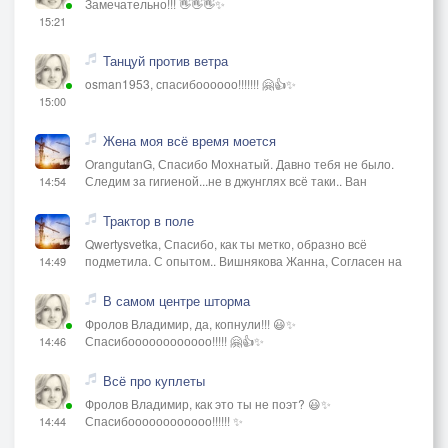
Замечательно!!! 👋👋👋✨
15:21
Танцуй против ветра
osman1953, спасибоооооо!!!!!!! 🤗👍✨
15:00
Жена моя всё время моется
OrangutanG, Спасибо Мохнатый. Давно тебя не было.
Следим за гигиеной...не в джунглях всё таки.. Ван
14:54
Трактор в поле
Qwertysvetka, Спасибо, как ты метко, образно всё
подметила. С опытом.. Вишнякова Жанна, Согласен на
14:49
В самом центре шторма
Фролов Владимир, да, копнули!!! 😃✨
Спасибоооооооооооо!!!!! 🤗👍✨
14:46
Всё про куплеты
Фролов Владимир, как это ты не поэт? 😃✨
Спасибоооооооооооо!!!!!! ✨
14:44