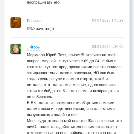
поспрашивать его.
09.01.2025 в 15:29
Росинка
🫣😉 зачетно)))
08.01.2025 в 20:05
. Игорь
Меркулов Юрий-Паэт, привет!!! отвечаю на твой
вопрос, слушай...я тут через с 09 до 24 не был в
контакте..тут вот пред праздниками восстановился.
закидываю темы..даже с роликами, НО как был
тогда хрень ресурс с самого старта, такой и
остался, это только моё мнение, одноклассники
такая же байда..не был лет семь..и возвращаться
не собираюсь.
В ВК только из возможности общаться с моими
племяшками и родственниками, иногда с моими
выпускниками онлайн и всё.
Меня куда то звала мой соавтор Жанна говорит что
ничО...полистал..действительно симпатично..нет
отмороженных на весь чайник...что то типа если