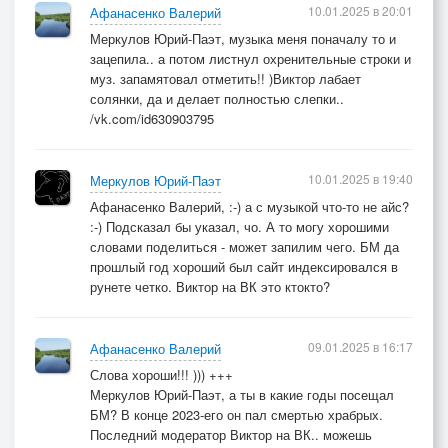
10.01.2025 в 20:01
Афанасенко Валерий
...мой мотор мне выстукивал
Меркулов Юрий-Паэт, музыка меня поначалу то и
музыку дизельных терций
зацепила.. а потом листнул охренительные строки и
на руках моих медленно
муз. запамятовал отметить!! )Виктор лабает
кожа срасталась с баранкой
солянки, да и делает полностью слепки..
/vk.com/id630903795
...завернуть бы сейчас в ту страну,
где мне выдали сердце!
где дороги изогнуты
10.01.2025 в 19:40
Меркулов Юрий-Паэт
в трех плоскостях,
Афанасенко Валерий, :-) а с музыкой что-то не айс?
как чеканка,
:-) Подсказал бы указал, чо. А то могу хорошими
словами поделиться - может запилим чего. БМ да
прошлый год хороший был сайт индексировался в
12,07,2011,
рунете четко. Виктор на ВК это ктокто?
09.01.2025 в 16:17
Афанасенко Валерий
Слова хороши!!! ))) +++
Меркулов Юрий-Паэт, а ты в какие годы посещал
БМ? В конце 2023-его он пал смертью храбрых.
Последний модератор Виктор на ВК.. можешь