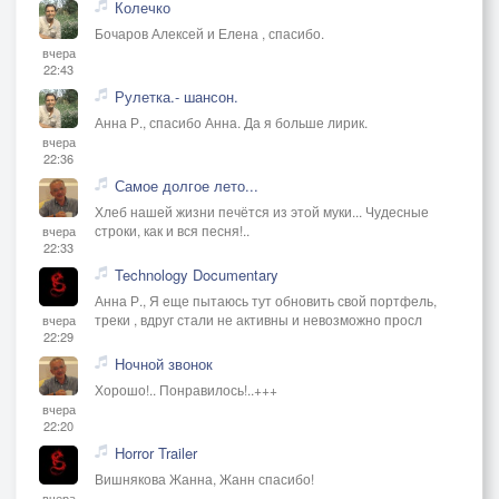
Колечко
Бочаров Алексей и Елена , спасибо.
вчера
22:43
Рулетка.- шансон.
Анна Р., спасибо Анна. Да я больше лирик.
вчера
22:36
Самое долгое лето...
Хлеб нашей жизни печётся из этой муки... Чудесные
строки, как и вся песня!..
вчера
22:33
Technology Documentary
Анна Р., Я еще пытаюсь тут обновить свой портфель,
треки , вдруг стали не активны и невозможно просл
вчера
22:29
Ночной звонок
Хорошо!.. Понравилось!..+++
вчера
22:20
Horror Trailer
Вишнякова Жанна, Жанн спасибо!
вчера