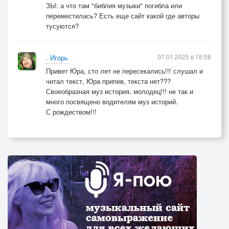
ЗЫ: а что там "библия музыки" погибла или
переместилась? Есть еще сайт какой где авторы
тусуются?
07.01.2025 в 18:58
. Игорь
Привет Юра, сто лет не пересекались!!! слушал и
читал текст, Юра припев, текста нет???
Своеобразная муз история, молодец!!! не так и
много посвящено водителям муз историй.
С рождеством!!!