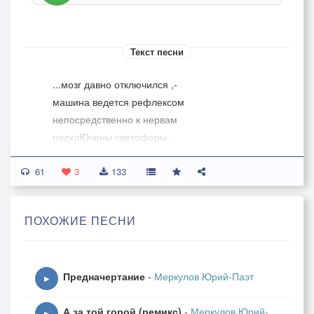
Текст песни
...мозг давно отключился ,-
машина ведется рефлексом
непосредственно к нервам
подклЮчены светофоры,
61
все пространства земли
3
133
жестко поделенЫ на отрезки
забинтованы лентой асфальта
ПОХОЖИЕ ПЕСНИ
просторы
мне всё время куда-то ужасно
Предначертание
-
Меркулов Юрий-Паэт
не хочется ехать
▶
мне все время чего-то не делать
А за той горой (ремикс)
-
Меркулов Юрий-
ужасно охота
▶