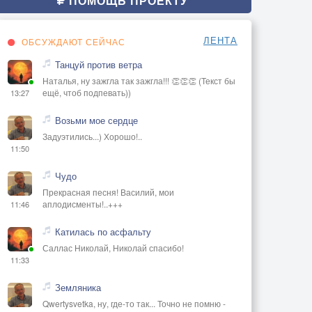
ПОМОЩЬ ПРОЕКТУ
ЛЕНТА
ОБСУЖДАЮТ СЕЙЧАС
Танцуй против ветра
Наталья, ну зажгла так зажгла!!! 👏👏👏 (Текст бы
ещё, чтоб подпевать))
13:27
Возьми мое сердце
Задуэтились...) Хорошо!..
11:50
Чудо
Прекрасная песня! Василий, мои
аплодисменты!..+++
11:46
Катилась по асфальту
Саллас Николай, Николай спасибо!
11:33
Земляника
Qwertysvetka, ну, где-то так... Точно не помню -