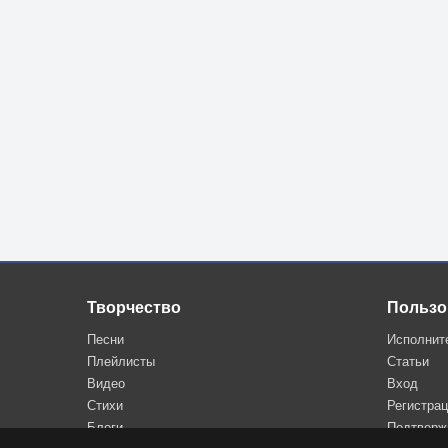
https://pesni.guru
Творчество
Пользо
Песни
Исполнит
Плейлисты
Статьи
Видео
Вход
Стихи
Регистра
Блоги
Подтверж