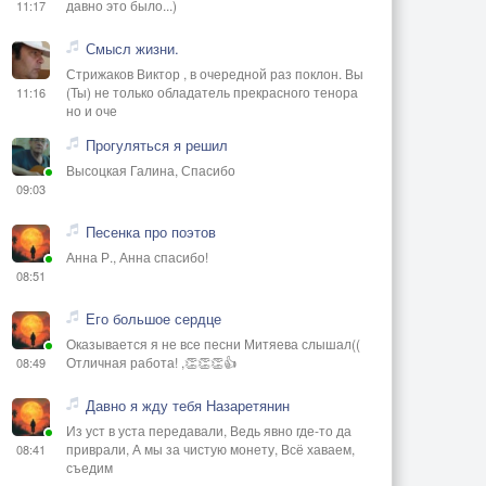
давно это было...)
11:17
Смысл жизни.
Стрижаков Виктор , в очередной раз поклон. Вы
(Ты) не только обладатель прекрасного тенора
11:16
но и оче
Прогуляться я решил
Высоцкая Галина, Спасибо
09:03
Песенка про поэтов
Анна Р., Анна спасибо!
08:51
Его большое сердце
Оказывается я не все песни Митяева слышал((
Отличная работа! ,👏👏👏👍
08:49
Давно я жду тебя Назаретянин
Из уст в уста передавали, Ведь явно где-то да
приврали, А мы за чистую монету, Всё хаваем,
08:41
съедим