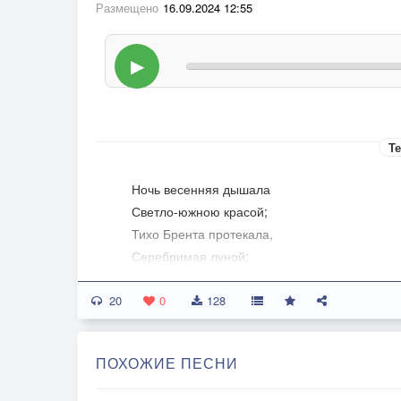
Размещено
16.09.2024 12:55
▶
Те
Ночь весенняя дышала
Светло-южною красой;
Тихо Брента протекала,
Серебримая луной;
Отражен волной огнистой
20
Блеск прозрачных облаков,
0
128
И восходит пар душистый
От зеленых берегов.
ПОХОЖИЕ ПЕСНИ
Свод лазурный, томный ропот