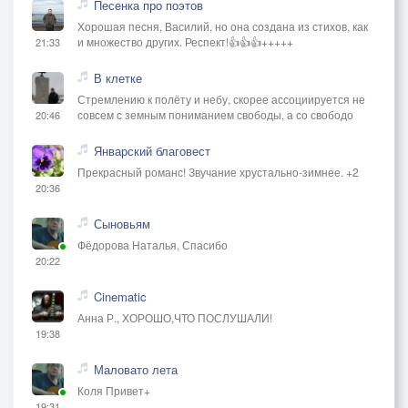
Песенка про поэтов
Хорошая песня, Василий, но она создана из стихов, как
и множество других. Респект!👍👍👍+++++
21:33
В клетке
Стремлению к полёту и небу, скорее ассоциируется не
совсем с земным пониманием свободы, а со свободо
20:46
Январский благовест
Прекрасный романс! Звучание хрустально-зимнее. +2
20:36
Сыновьям
Фёдорова Наталья, Спасибо
20:22
Cinematic
Анна Р., ХОРОШО,ЧТО ПОСЛУШАЛИ!
19:38
Маловато лета
Коля Привет+
19:31