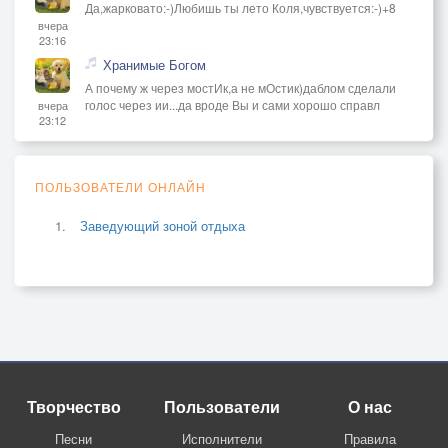
Да,жарковато:-)Любишь ты лето Коля,чувствуется:-)+8
вчера
23:16
Хранимые Богом
А почему ж через мостИк,а не мОстик)даблом сделали
голос через ии...да вроде Вы и сами хорошо справл
вчера
23:12
ПОЛЬЗОВАТЕЛИ ОНЛАЙН
Заведующий зоной отдыха
Творчество
Пользователи
О нас
Песни
Исполнители
Правила