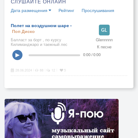
СЛУШАЙТЕ ОНЛАЙН
Дата размещения
Рейтинг
Прослушивания
Полет на воздушном шаре -
Поп
Диско
Балласт за борт , по курсу
Glennnnn
Килиманджаро и таежный лес
К песне
▶
0:00 / 0:00
28.06.2024
88
12
5
|
|
|