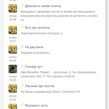
Девочка в синем платье
Фундамент-дворовая песня со всеми вытекающими в
хорошем смысле,какие бы аранжи не делались основа
вчера
23:36
ос
Всё про куплеты
ХаваЗажигательно Наташа:-)+
вчера
23:27
На рассвете
Задумка получилась+
вчера
23:25
Солнца луч.
Qwertysvetka. Привет, ,, хулиганка,,)). Ты спрашиваешь -
зачем мне, ИИ..?? Постараюсь ответит
вчера
23:22
Песенка про поэтов
Ну Ваще,шедеврально Вася:-)!Улыбнул!+9
вчера
23:22
Маловато лета