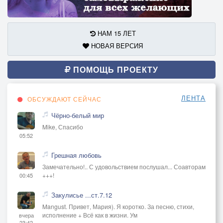
НАМ 15 ЛЕТ
НОВАЯ ВЕРСИЯ
ПОМОЩЬ ПРОЕКТУ
ЛЕНТА
ОБСУЖДАЮТ СЕЙЧАС
Чёрно-белый мир
Mike, Спасибо
05:52
Грешная любовь
Замечательно!.. С удовольствием послушал... Соавторам
+++!
00:45
Закулисье ...ст.7.12
Mangust. Привет, Мария). Я коротко. За песню, стихи,
исполнение + Всё как в жизни. Ум
вчера
23:42