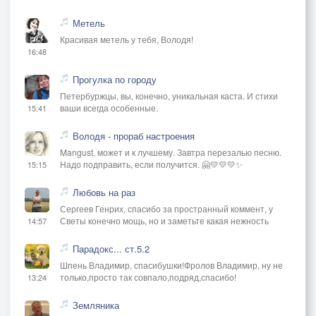
Метель
Красивая метель у тебя, Володя!
16:48
Прогулка по городу
Петербуржцы, вы, конечно, уникальная каста. И стихи
ваши всегда особенные.
15:41
Володя - прораб настроения
Mangust, может и к лучшему. Завтра перезалью песню.
Надо подправить, если получится. 🤗💛💛💛✨
15:15
Любовь на раз
Сергеев Генрих, спасибо за пространный коммент, у
Светы конечно мощь, но и заметьте какая нежность
14:57
Парадокс... ст.5.2
Шпень Владимир, спасибушки!Фролов Владимир, ну не
только,просто так совпало,подряд,спасибо!
13:24
Земляника