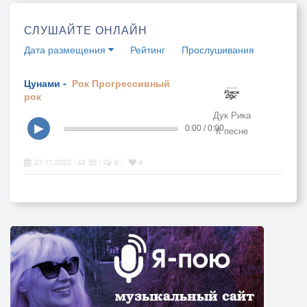
СЛУШАЙТЕ ОНЛАЙН
Дата размещения
Рейтинг
Прослушивания
Цунами -
Рок
Прогрессивный
рок
Дук Рика
▶
0:00 / 0:00
К песне
27.11.2022
35
6
4
|
|
|