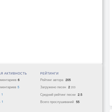
Я АКТИВНОСТЬ
РЕЙТИНГИ
мментариев
6
Рейтинг автора
205
мментариев
5
Загружено песен
2
203
в
1
Средний рейтинг песни
2.5
а
1
Всего прослушиваний
55