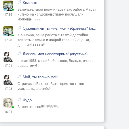
Колечко
Замечательная получилась у вас работа Марат
и Леночка - с удовольствием послушали,
17:28
молодцы! +++))!!!
Суженый ли ты мне, мой избранный? (акустика)
Жанночка, ваша работа с Тёзкой достойна
теплоты отклика и доброй хорошей оценки,
17:20
дорогие! ++++))!!
Любовь моя неповторима! (акустика)
osman1953, спасибо большое, Володя, очень
рада этому!
17:04
Мой, ты только мой!
Стрижаков Виктор , Витя, приятно такое
услышать, спасибо!
17:03
Чудо
Замечательно!!!!! 👋👋👋✨
16:04