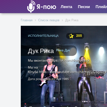
Лента
Песни
Плей
Главная
Список певцов
Дук Рика
205
ИСПОЛНИТЕЛЬНИЦА
Дук Рика
Рика Дук
Мы вконтакте https://vk.com/rikadukrock
Мы на
Ютубе https://www.youtube.com/channel/UCSg3
Дата рождения
17 Apr 1985