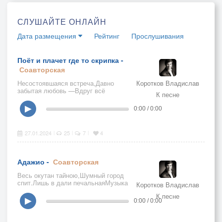
СЛУШАЙТЕ ОНЛАЙН
Дата размещения
Рейтинг
Прослушивания
Поёт и плачет где то скрипка -
Соавторская
Несостоявшаяся встреча,Давно
Коротков Владислав
забытая любовь —Вдруг всё
К песне
явилось в этот вечерОжившей
музыкою снов.
▶
0:00 / 0:00
27.01.2024
25
7
4
|
|
|
Адажио -
Соавторская
Весь окутан тайною,Шумный город
спит.Лишь в дали печальнаяМузыка
Коротков Владислав
звучит.
К песне
▶
0:00 / 0:00