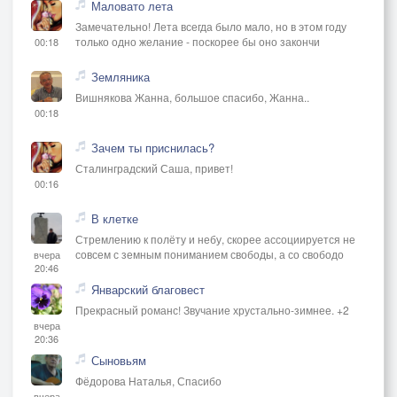
Маловато лета
Замечательно! Лета всегда было мало, но в этом году
только одно желание - поскорее бы оно закончи
00:18
Земляника
Вишнякова Жанна, большое спасибо, Жанна..
00:18
Зачем ты приснилась?
Сталинградский Саша, привет!
00:16
В клетке
Стремлению к полёту и небу, скорее ассоциируется не
совсем с земным пониманием свободы, а со свободо
вчера
20:46
Январский благовест
Прекрасный романс! Звучание хрустально-зимнее. +2
вчера
20:36
Сыновьям
Фёдорова Наталья, Спасибо
вчера