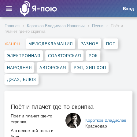
Вход
Главная
Коротков Владислав Иванович
Песни
Поёт и
плачет где-то скрипка
МЕЛОДЕКЛАМАЦИЯ
РАЗНОЕ
ПОП
ЖАНРЫ:
ЭЛЕКТРОННАЯ
СОАВТОРСКАЯ
РОК
НАРОДНАЯ
АВТОРСКАЯ
РЭП, ХИП-ХОП
ДЖАЗ, БЛЮЗ
Поёт и плачет где-то скрипка
Поёт и плачет где-то
Коротков Владислав
скрипка,
Краснодар
А в песне той тоска и
боль…