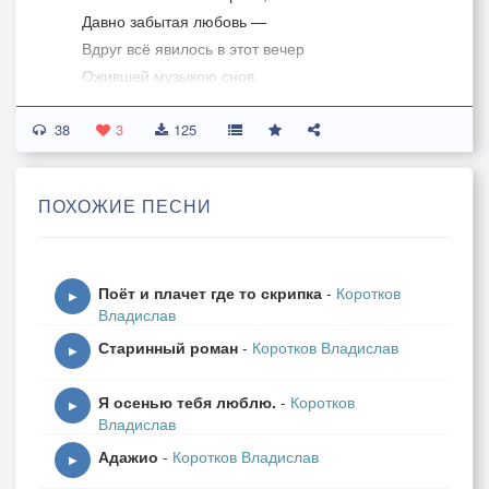
Давно забытая любовь —
Вдруг всё явилось в этот вечер
Ожившей музыкою снов.
Поёт и плачет где-то скрипка,
38
А в песне той тоска и боль…
3
125
Непоправимая ошибка —
Моя забытая любовь.
ПОХОЖИЕ ПЕСНИ
Мне скрипка нежно и печально
Напоминает о былом.
Я слышу вновь гудок прощальный
Поёт и плачет где то скрипка
-
Коротков
И слёзы в голосе родном.
▶
Владислав
И заползла змеёю гибкой
Старинный роман
-
Коротков Владислав
Вдруг в сердце боль — не отпустить…
▶
Поёт и плачет где-то скрипка:
Я осенью тебя люблю.
-
Коротков
Ей тоже хочется любить.
▶
Владислав
Как хороши в июле ночи!
Адажио
-
Коротков Владислав
Но так тоскливо без любви.
▶
Зачем же мне судьба пророчит