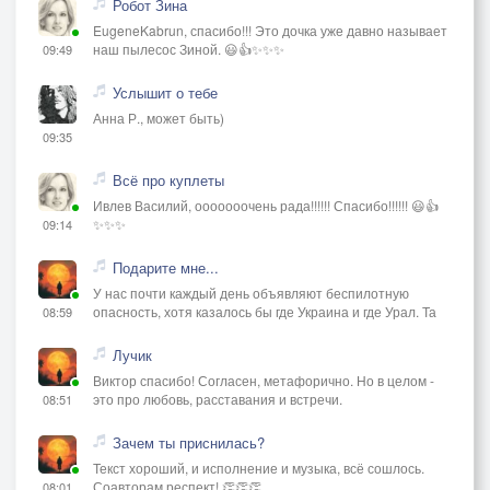
Робот Зина
EugeneKabrun, спасибо!!! Это дочка уже давно называет
наш пылесос Зиной. 😃👍✨✨✨
09:49
Услышит о тебе
Анна Р., может быть)
09:35
Всё про куплеты
Ивлев Василий, ооооооочень рада!!!!!! Спасибо!!!!!! 😃👍
✨✨✨
09:14
Подарите мне...
У нас почти каждый день объявляют беспилотную
опасность, хотя казалось бы где Украина и где Урал. Та
08:59
Лучик
Виктор спасибо! Согласен, метафорично. Но в целом -
это про любовь, расставания и встречи.
08:51
Зачем ты приснилась?
Текст хороший, и исполнение и музыка, всё сошлось.
Соавторам респект! 👏👏👏
08:01