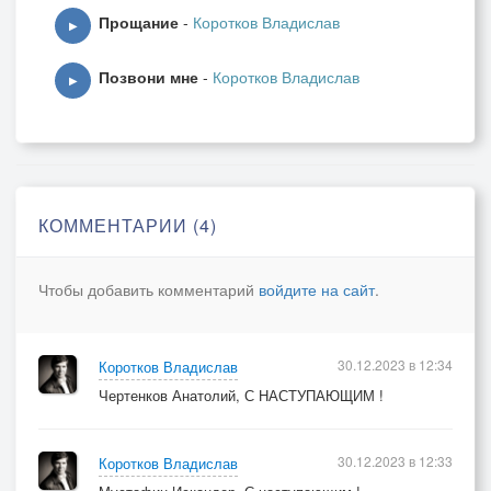
Прощание
-
Коротков Владислав
Свиданье с прошлым визави*?
▶
Глаза любимые, улыбки —
Позвони мне
-
Коротков Владислав
Виденья робкие вдали
▶
Немым укором за ошибки
И за предательство любви.
Но в жизни всё неповторимо.
Мои наивные мечты
Исчезли, пролетели мимо,
КОММЕНТАРИИ (4)
Оставив горечь пустоты...
Поёт и плачет где-то скрипка.
Чтобы добавить комментарий
войдите на сайт
.
И в той мелодии без слов
Надеждой оживает зыбкой
Давно забытая любовь.
30.12.2023 в 12:34
Коротков Владислав
Чертенков Анатолий, С НАСТУПАЮЩИМ !
30.12.2023 в 12:33
Коротков Владислав