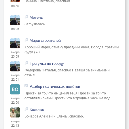
Ванина Светлана, спасибо!
00:56
Метель
Загрузилась...
00:23
Марш строителей
Хороший марш, отмечу праздник! Анна, Володя, третьим
буду! ) +8
вчера
23:59
Прогулка по городу
Фёдорова Наталья, спасибо Наташа за внимание и
отзыв!
вчера
22:51
Разбор поэтических полётов
Прости за то, что не ценил тебя Прости за то что
оставлял ночами Прости что в трудные часы не под
вчера
22:50
Колечко
Бочаров Алексей и Елена , спасибо.
вчера
22:43