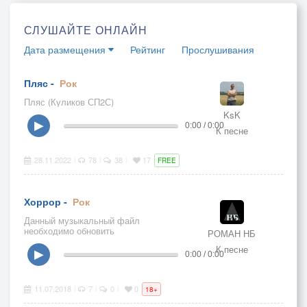
СЛУШАЙТЕ ОНЛАЙН
Дата размещения
Рейтинг
Прослушивания
Пляс -
Рок
Пляс (Куликов СП2С)
KsK
▶
0:00 / 0:00
К песне
28.11.2022
78
38
17
|
|
|
FREE
Хоррор -
Рок
Данный музыкальный файл
необходимо обновить
РОМАН НБ
К песне
▶
0:00 / 0:00
11.07.2018
7
0
0
|
|
|
18+