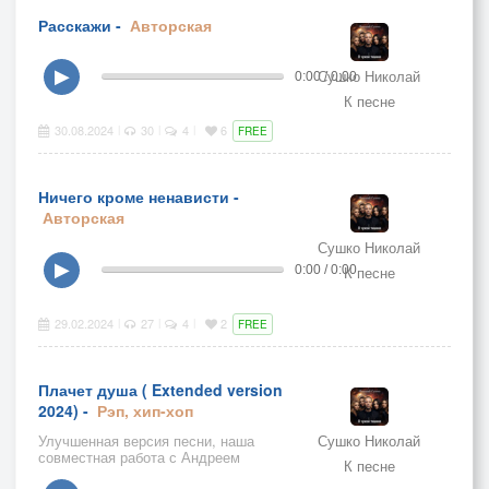
Расскажи -
Авторская
Сушко Николай
▶
0:00 / 0:00
К песне
30.08.2024
30
4
6
|
|
|
FREE
Ничего кроме ненависти -
Авторская
Сушко Николай
▶
0:00 / 0:00
К песне
29.02.2024
27
4
2
|
|
|
FREE
Плачет душа ( Extended version
2024) -
Рэп, хип-хоп
Улучшенная версия песни, наша
Сушко Николай
совместная работа с Андреем
К песне
Девяшовым AnRasH