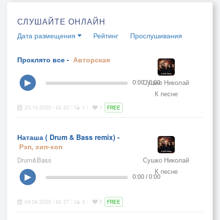
СЛУШАЙТЕ ОНЛАЙН
Дата размещения
Рейтинг
Прослушивания
Проклято все -
Авторская
Сушко Николай
▶
0:00 / 0:00
К песне
23.10.2025
20
1
1
|
|
|
FREE
Наташа ( Drum & Bass remix) -
Рэп, хип-хоп
Drum&Bass
Сушко Николай
К песне
▶
0:00 / 0:00
04.04.2025
27
3
3
|
|
|
FREE