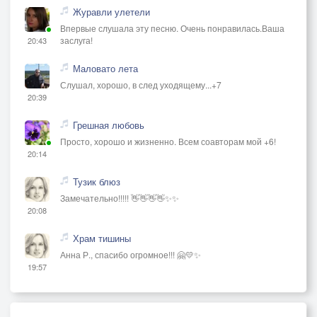
Журавли улетели
Впервые слушала эту песню. Очень понравилась.Ваша
заслуга!
20:43
Маловато лета
Слушал, хорошо, в след уходящему...+7
20:39
Грешная любовь
Просто, хорошо и жизненно. Всем соавторам мой +6!
20:14
Тузик блюз
Замечательно!!!!! 👋👋👋👋✨✨
20:08
Храм тишины
Анна Р., спасибо огромное!!! 🤗💛✨
19:57