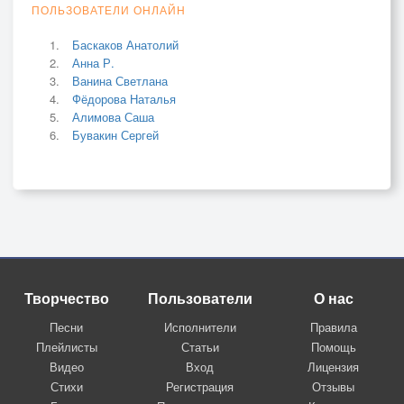
ПОЛЬЗОВАТЕЛИ ОНЛАЙН
Баскаков Анатолий
Анна Р.
Ванина Светлана
Фёдорова Наталья
Алимова Саша
Бувакин Сергей
Творчество
Пользователи
О нас
Песни
Исполнители
Правила
Плейлисты
Статьи
Помощь
Видео
Вход
Лицензия
Стихи
Регистрация
Отзывы