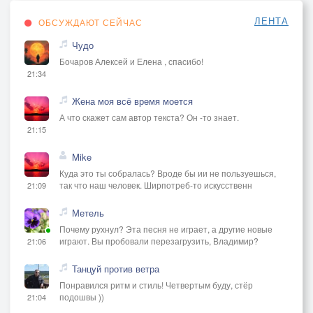
ЛЕНТА
ОБСУЖДАЮТ СЕЙЧАС
Чудо
Бочаров Алексей и Елена , спасибо!
21:34
Жена моя всё время моется
А что скажет сам автор текста? Он -то знает.
21:15
Mike
Куда это ты собралась? Вроде бы ии не пользуешься,
так что наш человек. Ширпотреб-то искусственн
21:09
Метель
Почему рухнул? Эта песня не играет, а другие новые
играют. Вы пробовали перезагрузить, Владимир?
21:06
Танцуй против ветра
Понравился ритм и стиль! Четвертым буду, стёр
подошвы ))
21:04