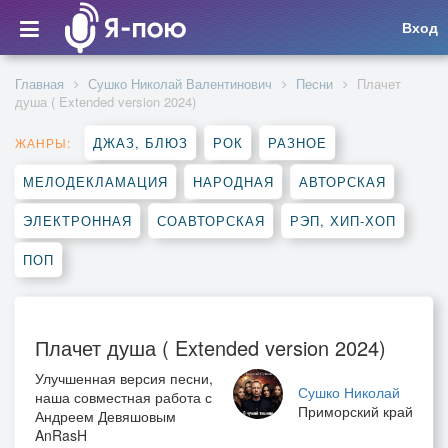
Вход
Главная
Сушко Николай Валентинович
Песни
Плачет
душа ( Extended version 2024)
ДЖАЗ, БЛЮЗ
РОК
РАЗНОЕ
ЖАНРЫ:
МЕЛОДЕКЛАМАЦИЯ
НАРОДНАЯ
АВТОРСКАЯ
ЭЛЕКТРОННАЯ
СОАВТОРСКАЯ
РЭП, ХИП-ХОП
ПОП
Плачет душа ( Extended version 2024)
Улучшенная версия песни,
Сушко Николай
наша совместная работа с
Приморский край
Андреем Девяшовым
AnRasH