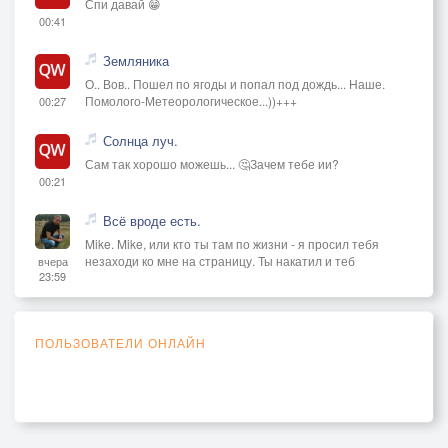
Спи давай 😁
00:41
Земляника
О.. Вов.. Пошел по ягоды и попал под дождь... Наше.
Помолого-Метеорологическое...))+++
00:27
Солнца луч.
Сам так хорошо можешь... 🤔Зачем тебе ии?
00:21
Всё вроде есть.
Mike. Mike, или кто ты там по жизни - я просил тебя
незаходи ко мне на страницу. Ты накатил и теб
вчера
23:59
ПОЛЬЗОВАТЕЛИ ОНЛАЙН