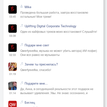
Mike
Проведена большая работа, завтра восстановлю
остальные! Мои треки!
03:45
Uplifting Digital Corporate Technology
Один из кайфовых треков моих восстановил! Слушайте!
03:39
Подари мне свет
Qwertysvetka, музыка не может убить автора) ИИ пофиг)
Они все равно не музыканты
02:33
Зачем ты приснилась?
Qwertysvetka, спасибо!
01:19
Подарите мне...
Да, Анна, в сегодняшней реальности этот подарок не
вызывает удивления. Увы. Не знаю: осознанно, и
01:14
Беглец