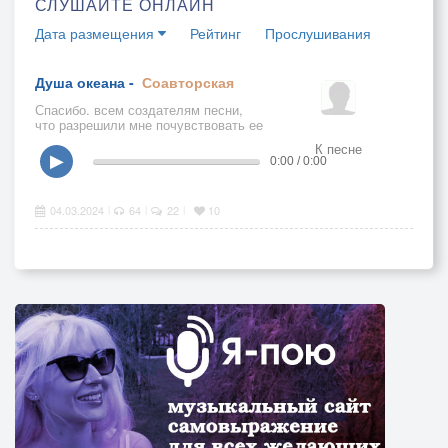
СЛУШАЙТЕ ОНЛАЙН
Дата размещения
Рейтинг
Прослушивания
Душа океана -
Соавторская
Спасибо. всем создателям песни,
что разрешили мне почувствовать ее
энергию...
К песне
▶
0:00 / 0:00
04.03.2024
64
22
10
|
|
|