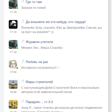
Где то там
Загрузи по новой
17:16
Да возьмите же кто-нибудь это сердце!
Romanko Yuriy, спасибо, Юр! 🙏 Qwertysvetka, Светик, шо
за бунт на корабле? :))
17:14
Журавли улетели
Михаил Энс , Миша Спасибо
17:12
Любовь на раз
Интересно получилось!!! ✨
17:04
Марш строителей
С наступающим Днём Строителя! Всех и персонально
авторов этой замечательной песни
16:32
Парадокс... ст.5.2
Анна Р., такое точечно детальное,детально подмеченое
описание:-)Спасибо Анюта:-)
16:18