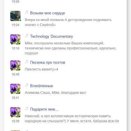
19:26
Возьми мое сердце
Вчера со мной поокала А деторождение поднимать
значит с Серёгой+
19:24
Technology Documentary
Mike, послушала несколько Ваших композиций,
технически они сделаны профессионально, идеально,
19:16
подошл
Песенка про поэтов
Прелесть какая!))+4
18:49
Влюблённые
Алимова Саша, Mike, благодарю вас!
18:41
Подарите мне...
Николай, а про коллективную историческую память
народную не слышали?) У меня, кстати, бабушка всю бл
18:38