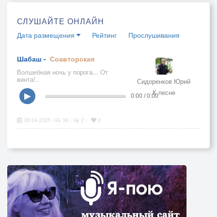
СЛУШАЙТЕ ОНЛАЙН
Дата размещения
Рейтинг
Прослушивания
Шабаш -
Соавторская
Волшебная ночь у порога... От
винта!..
Сидоренков Юрий
К песне
▶
0:00 / 0:00
29.04.2025
36
2
2
|
|
|