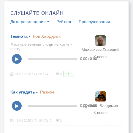
СЛУШАЙТЕ ОНЛАЙН
Дата размещения
Рейтинг
Прослушивания
Темнота -
Рок
Хард-рок
Местные темные люди не хотят к
свету
Малинский Геннадий
К песне
▶
0:00 / 0:00
01.07.2025
15
0
0
|
|
|
FREE
Как угадать -
Разное
Дубинин Владимир
▶
0:00 / 0:00
К песне
16.04.2025
18
5
2
|
|
|