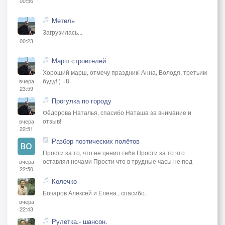
00:56
Метель
Загрузилась...
00:23
Марш строителей
Хороший марш, отмечу праздник! Анна, Володя, третьим
буду! ) +8
вчера
23:59
Прогулка по городу
Фёдорова Наталья, спасибо Наташа за внимание и
отзыв!
вчера
22:51
Разбор поэтических полётов
Прости за то, что не ценил тебя Прости за то что
оставлял ночами Прости что в трудные часы не под
вчера
22:50
Колечко
Бочаров Алексей и Елена , спасибо.
вчера
22:43
Рулетка.- шансон.