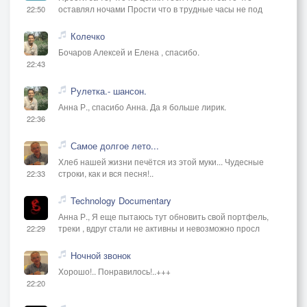
оставлял ночами Прости что в трудные часы не под
22:50
Колечко
Бочаров Алексей и Елена , спасибо.
22:43
Рулетка.- шансон.
Анна Р., спасибо Анна. Да я больше лирик.
22:36
Самое долгое лето...
Хлеб нашей жизни печётся из этой муки... Чудесные
строки, как и вся песня!..
22:33
Technology Documentary
Анна Р., Я еще пытаюсь тут обновить свой портфель,
треки , вдруг стали не активны и невозможно просл
22:29
Ночной звонок
Хорошо!.. Понравилось!..+++
22:20