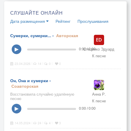
СЛУШАЙТЕ ОНЛАЙН
Дата размещения
Рейтинг
Прослушивания
Сумерки, сумерки... -
Авторская
Стеценко Эдуард
▶
0:00 / 0:00
К песне
23.04.2026
14
0
0
|
|
|
Он, Она и сумерки -
Соавторская
Восстановила случайно удалённую
Анна Р.
песню
К песне
▶
0:00 / 0:00
14.05.2024
24
4
3
|
|
|