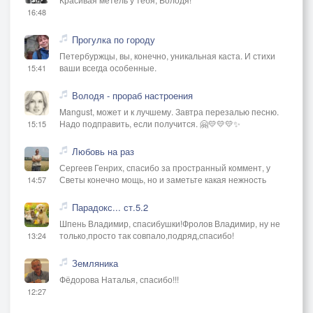
16:48
Прогулка по городу
Петербуржцы, вы, конечно, уникальная каста. И стихи
ваши всегда особенные.
15:41
Володя - прораб настроения
Mangust, может и к лучшему. Завтра перезалью песню.
Надо подправить, если получится. 🤗💛💛💛✨
15:15
Любовь на раз
Сергеев Генрих, спасибо за пространный коммент, у
Светы конечно мощь, но и заметьте какая нежность
14:57
Парадокс... ст.5.2
Шпень Владимир, спасибушки!Фролов Владимир, ну не
только,просто так совпало,подряд,спасибо!
13:24
Земляника
Фёдорова Наталья, спасибо!!!
12:27