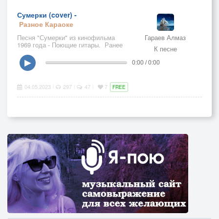
Сумерки (cover) -
Разное
Караоке
Песня "Сумерки" из кинофильма
Гараев Алмаз
1969 года - Поющие гитары. Ранее
К песне
выкладывал чистую минусовку,
Здесь уже исполнение под эту
▶
0:00 / 0:00
минусовку
04.05.2023
297
47
7
|
|
|
FREE