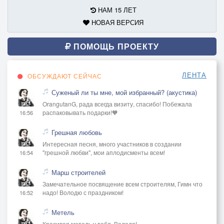
НАМ 15 ЛЕТ
НОВАЯ ВЕРСИЯ
ПОМОЩЬ ПРОЕКТУ
ЛЕНТА
ОБСУЖДАЮТ СЕЙЧАС
Суженый ли ты мне, мой избранный? (акустика)
OrangutanG, рада всегда визиту, спасибо! Побежала
распаковывать подарки!🧡
16:56
Грешная любовь
Интересная песня, много участников в создании
"грешной любви", мои аплодисменты всем!
16:54
Марш строителей
Замечательное посвящение всем строителям, Гимн что
надо! Володю с праздником!
16:52
Метель
Красивая метель у тебя, Володя!