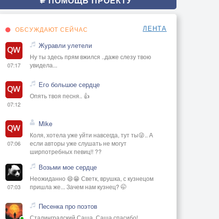
ПОМОЩЬ ПРОЕКТУ
ЛЕНТА
ОБСУЖДАЮТ СЕЙЧАС
Журавли улетели
Ну ты здесь прям вжился ..даже слезу твою
увидела...
07:17
Его большое сердце
Опять твоя песня.. 👍
07:12
Mike
Коля, хотела уже уйти навсегда, тут ты😜.. А
если авторы уже слушать не могут
07:06
ширпотребных певиц!! ??
Возьми мое сердце
Неожиданно 😄😁 Светк, врушка, с кузнецом
пришла же... Зачем нам кузнец? 🤭
07:03
Песенка про поэтов
Сталинградский Саша, Саша спасибо!