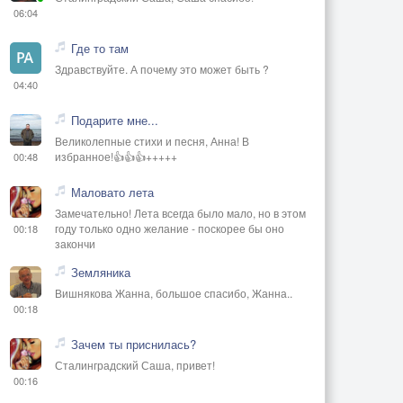
06:04
Где то там
Здравствуйте. А почему это может быть ?
04:40
Подарите мне...
Великолепные стихи и песня, Анна! В
избранное!👍👍👍+++++
00:48
Маловато лета
Замечательно! Лета всегда было мало, но в этом
году только одно желание - поскорее бы оно
00:18
закончи
Земляника
Вишнякова Жанна, большое спасибо, Жанна..
00:18
Зачем ты приснилась?
Сталинградский Саша, привет!
00:16