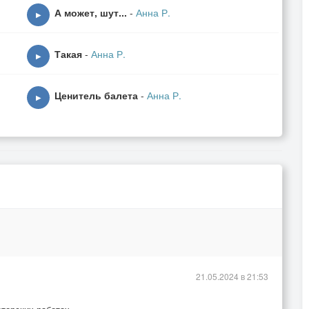
А может, шут...
-
Анна Р.
▶
Такая
-
Анна Р.
▶
Ценитель балета
-
Анна Р.
▶
21.05.2024 в 21:53