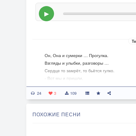
▶
Те
Он, Она и сумерки … Прогулка.
Взгляды и улыбки, разговоры …
Сердце то замрёт, то бьётся гулко.
- Вот мы и пришли.
- Уже? Так скоро …
24
3
109
О любви, казалось, думать рано –
Как-то всё случайно, несерьёзно,
ПОХОЖИЕ ПЕСНИ
Слишком неожиданно и странно!
Если верить паспорту, то – поздно.