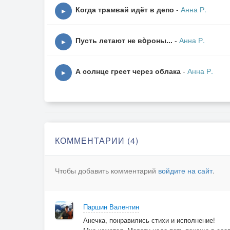
А душе не верится, что поздно!
Когда трамвай идёт в депо
-
Анна Р.
▶
Попрощались, но потом не спали
И прогулку ту под небом звёздным,
Пусть летают не вòроны...
-
Анна Р.
Затаив надежды, вспоминали …
▶
А солнце греет через облака
-
Анна Р.
▶
КОММЕНТАРИИ (4)
Чтобы добавить комментарий
войдите на сайт
.
Паршин Валентин
Анечка, понравились стихи и исполнение!