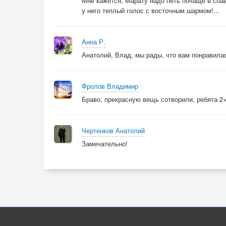
Мне кажется, Марату надо петь почаще в соав
у него теплый голос с восточным шармом!...
Анна Р.
Анатолий, Влад, мы рады, что вам понравилас
Фролов Владимир
Браво, прекрасную вещь сотворили, ребята 2
Чертенков Анатолий
Замечательно!