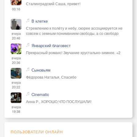
Сталинградский Саша, привет!
00:16
В клетке
Стремлению к полёту и небу, скорее ассоциируется не
совсем с земным пониманием свободы, а со свободо
вчера
20:46
Январский благовест
Прекрасный романс! Звучание хрустально-зимнее. +2
вчера
20:36
Сыновьям
Фёдорова Наталья, Спасибо
вчера
20:22
Cinematic
Анна Р., ХОРОШО,ЧТО ПОСЛУШАЛИ!
вчера
19:38
ПОЛЬЗОВАТЕЛИ ОНЛАЙН