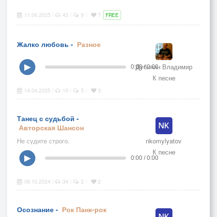
Изображение авторское
11.06.2025
43
9
7
|
|
|
FREE
Жалко любовь -
Разное
Дубинин Владимир
▶
0:00 / 0:00
К песне
14.04.2025
19
5
3
|
|
|
Танец с судьбой -
Авторская
Шансон
Не судите строго.
nkomylyatov
К песне
▶
0:00 / 0:00
08.10.2024
34
2
2
|
|
|
Осознание -
Рок
Панк-рок