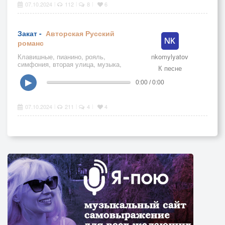
07.10.2024
112
8
6
|
|
|
Закат -
Авторская
Русский
романс
Клавишные, пианино, рояль,
nkomylyatov
симфония, вторая улица, музыка,
К песне
красивая музыка
▶
0:00 / 0:00
07.10.2024
211
4
4
|
|
|