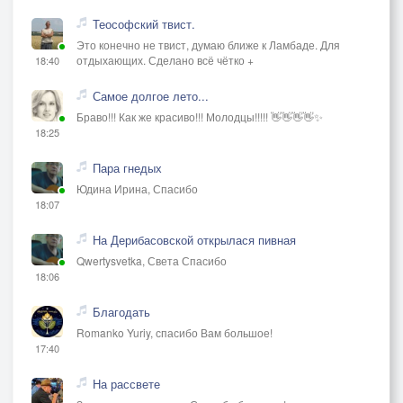
Теософский твист.
Это конечно не твист, думаю ближе к Ламбаде. Для
отдыхающих. Сделано всё чётко +
18:40
Самое долгое лето...
Браво!!! Как же красиво!!! Молодцы!!!!! 👋👋👋👋✨
18:25
Пара гнедых
Юдина Ирина, Спасибо
18:07
На Дерибасовской открылася пивная
Qwertysvetka, Света Спасибо
18:06
Благодать
Romanko Yuriy, спасибо Вам большое!
17:40
На рассвете