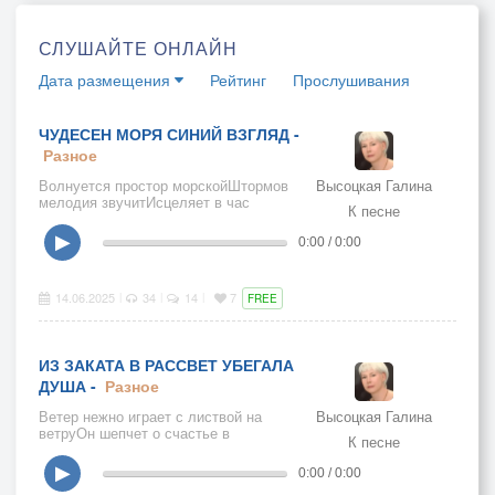
СЛУШАЙТЕ ОНЛАЙН
Дата размещения
Рейтинг
Прослушивания
ЧУДЕСЕН МОРЯ СИНИЙ ВЗГЛЯД -
Разное
Волнуется простор морскойШтормов
Высоцкая Галина
мелодия звучитИсцеляет в час
К песне
лихойВоды объятье — дай мне жить
▶
0:00 / 0:00
14.06.2025
34
14
7
|
|
|
FREE
ИЗ ЗАКАТА В РАССВЕТ УБЕГАЛА
ДУША -
Разное
Ветер нежно играет с листвой на
Высоцкая Галина
ветруОн шепчет о счастье в
К песне
небесном садуИ душаКак
рекаУстремляется ввысьЧтобы
▶
0:00 / 0:00
светом согреть этот хрупкий каприз