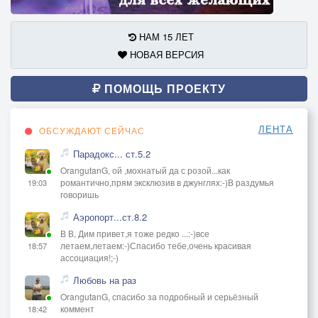
НАМ 15 ЛЕТ
НОВАЯ ВЕРСИЯ
ПОМОЩЬ ПРОЕКТУ
ЛЕНТА
ОБСУЖДАЮТ СЕЙЧАС
Парадокс... ст.5.2
OrangutanG, ой ,мохнатый да с розой...как
романтично,прям эксклюзив в джунглях:-)В раздумья
19:03
говоришь
Аэропорт...ст.8.2
В В, Дим привет,я тоже редко ...:-)все
летаем,летаем:-)Спасибо тебе,очень красивая
18:57
ассоциация!;-)
Любовь на раз
OrangutanG, спасибо за подробный и серьёзный
коммент
18:42