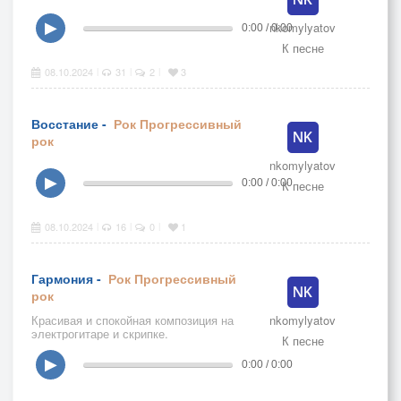
nkomylyatov
▶
0:00 / 0:00
К песне
08.10.2024
31
2
3
|
|
|
Восстание -
Рок
Прогрессивный
рок
nkomylyatov
▶
0:00 / 0:00
К песне
08.10.2024
16
0
1
|
|
|
Гармония -
Рок
Прогрессивный
рок
Красивая и спокойная композиция на
nkomylyatov
электрогитаре и скрипке.
К песне
▶
0:00 / 0:00