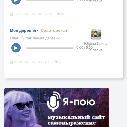
К песне
17.01.2022
288
48
18
|
|
|
Моя деревня -
Соавторская
Олег! Ты так любил деревню....
Юдина Ирина
▶
0:00 / 0:00
К песне
21.05.2021
26
17
3
|
|
|