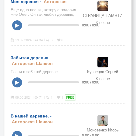
Моя деревня -
Авторская
Еще одна песня , которую подарил
мне Олег. Он так любил деревню,
СТРАНИЦА ПАМЯТИ
природу, все настоящее. И сам он
К песне
был настоящий....
▶
0:00 / 0:00
19.07.2024
34
6
6
|
|
|
Забытая деревня -
Авторская
Шансон
Песня о забытой деревне
Кузнецов Сергей
К песне
▶
0:00 / 0:00
09.05.2024
71
1
1
|
|
|
FREE
В нашей деревне. -
Авторская
Шансон
Моисеенко Игорь
▶
0:00 / 0:00