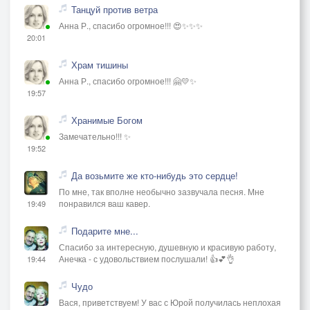
Танцуй против ветра
Анна Р., спасибо огромное!!! 😍✨✨✨
20:01
Храм тишины
Анна Р., спасибо огромное!!! 🤗💛✨
19:57
Хранимые Богом
Замечательно!!! ✨
19:52
Да возьмите же кто-нибудь это сердце!
По мне, так вполне необычно зазвучала песня. Мне
понравился ваш кавер.
19:49
Подарите мне...
Спасибо за интересную, душевную и красивую работу,
Анечка - с удовольствием послушали! 👍💕👌
19:44
Чудо
Вася, приветствуем! У вас с Юрой получилась неплохая