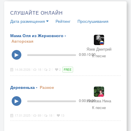
СЛУШАЙТЕ ОНЛАЙН
Дата размещения
Рейтинг
Прослушивания
Мама Оля из Жерновного -
Авторская
Язев Дмитрий
▶
0:00 / 0:00
К песне
14.06.2026
18
2
2
|
|
|
FREE
Деревенька -
Разное
Ипатова Нина
▶
0:00 / 0:00
К песне
17.01.2025
89
18
13
|
|
|