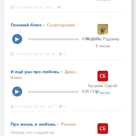
07.04.2024
42
0
1
|
|
|
Осенний блюз -
Соавторская
Федотов Радомир
▶
0:00 / 0:00
К песне
17.02.2024
36
16
6
|
|
|
И ещё раз про любовь -
Джаз,
блюз
Бугреев Сергей
▶
0:00 / 0:00
К песне
01.07.2023
148
7
5
|
|
|
Про жизнь и любовь -
Разное
Любовь это сладкий яд