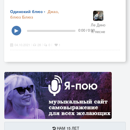
Одинокий блюз -
Джаз,
блюз
Блюз
Ле Дино
▶
0:00 / 0:00
К песне
04.10.2021
28
0
1
|
|
|
НАМ 15 ЛЕТ