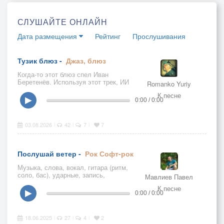
СЛУШАЙТЕ ОНЛАЙН
Дата размещения
Рейтинг
Прослушивания
Тузик блюз -
Джаз, блюз
Когда-то этот блюз спел Иван
Беретенёв. Используя этот трек, ИИ
Romanko Yuriy
сгенерировал кавер-версию. Теперь
К песне
я имею представление, как бы
▶
0:00 / 0:00
прозвучал этот блюз, если бы его
исполнили и записали всё это,
топовые музыканты в топовой
03.08.2026
42
7
7
|
|
|
студии...:-)Ссылка на оригинал:
https://ya-poyu.ru/song/65350
Послушай ветер -
Рок
Софт-рок
Музыка, слова, вокал, гитара (ритм,
соло, бас), ударные, запись,
Мавлиев Павел
сведение - Павел Мавлиев.Все
К песне
партии сыграны и записаны вживую
▶
0:00 / 0:00
в домашней студии музыканта.Июнь
2025 год.
18.06.2025
27
4
2
|
|
|