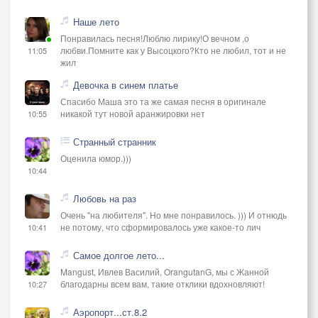
Наше лето
Понравилась песня!Люблю лирику!О вечном ,о
любви.Помните как у Высоцкого?Кто не любил, тот и не
11:05
жил
Девочка в синем платье
Спасибо Маша это та же самая песня в оригинале
никакой тут новой аранжировки нет
10:55
Странный странник
Оценила юмор.)))
10:44
Любовь на раз
Очень "на любителя". Но мне понравилось. ))) И отнюдь
не потому, что сформировалось уже какое-то лич
10:41
Самое долгое лето...
Mangust, Ивлев Василий, OrangutanG, мы с Жанной
благодарны всем вам, такие отклики вдохновляют!
10:27
Аэропорт...ст.8.2