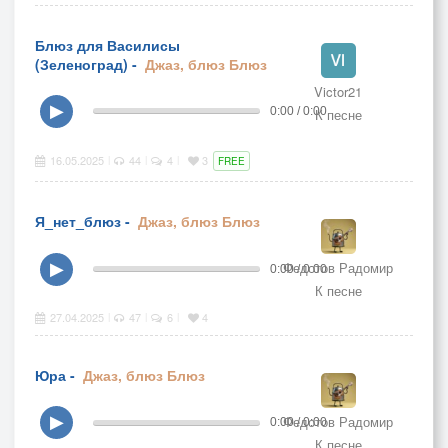
Блюз для Василисы
(Зеленоград) -
Джаз, блюз
Блюз
Victor21
▶
0:00 / 0:00
К песне
16.05.2025
44
4
3
|
|
|
FREE
Я_нет_блюз -
Джаз, блюз
Блюз
Федотов Радомир
▶
0:00 / 0:00
К песне
27.04.2025
47
6
4
|
|
|
Юра -
Джаз, блюз
Блюз
Федотов Радомир
▶
0:00 / 0:00
К песне