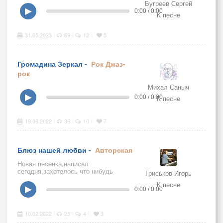
Бугреев Сергей
▶
0:00 / 0:00
К песне
31.05.2023
69
12
5
|
|
|
Громадина Зеркал -
Рок
Джаз-
рок
Михал Саныч
▶
0:00 / 0:00
К песне
19.06.2022
36
10
7
|
|
|
Блюз нашей любви -
Авторская
Новая песенка,написал
сегодня,захотелось что нибудь
Гриськов Игорь
написать именно в этом стиле со
К песне
смыслом,получилась в какой то
▶
0:00 / 0:00
мере ностальгическая.
10.02.2022
25
4
3
|
|
|