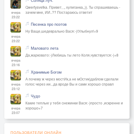
Солнца луч.
Qwertysvetka. Привет, ,, хулиганка,,)). Ты спрашиваешь -
зачем мне, ИИ..?? Постараюсь ответит
вчера
23:22
Песенка про поэтов
Ну Ваще,шедеврально Вася:-)!Улыбнул!+9
вчера
23:22
Маловато лета
Да,жарковато:-)Любишь ты лето Коля,чувствуется:-)+8
вчера
23:16
Хранимые Богом
А почему ж через мостИк,а не мОстик)даблом сделали
голос через ии...да вроде Вы и сами хорошо справл
вчера
23:12
Чудо
Какие теплые у тебя снежинки Вася:-)просто ,искренне и
хорошо+7
вчера
23:07
ПОЛЬЗОВАТЕЛИ ОНЛАЙН