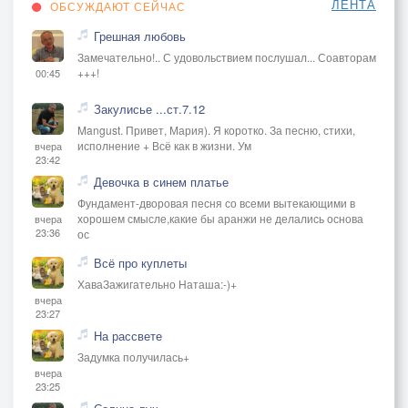
ЛЕНТА
ОБСУЖДАЮТ СЕЙЧАС
Грешная любовь
Замечательно!.. С удовольствием послушал... Соавторам
+++!
00:45
Закулисье ...ст.7.12
Mangust. Привет, Мария). Я коротко. За песню, стихи,
исполнение + Всё как в жизни. Ум
вчера
23:42
Девочка в синем платье
Фундамент-дворовая песня со всеми вытекающими в
хорошем смысле,какие бы аранжи не делались основа
вчера
23:36
ос
Всё про куплеты
ХаваЗажигательно Наташа:-)+
вчера
23:27
На рассвете
Задумка получилась+
вчера
23:25