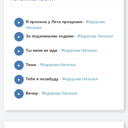
В светлый Рай погружу.
Заискрятся глаза.
Блеснёт счастья слеза.
Я просила у Лета прощения
-
Фёдорова
▶
Наталья
За подземными ходами
-
Фёдорова Наталья
Вот подросли, расправив крылья,
▶
Мы разлетелись кто куда.
Ты меня не жди
-
Фёдорова Наталья
И даже вовсе без усилья
▶
Меняли страны, города.
Тише
-
Фёдорова Наталья
▶
Тебя я позабуду
-
Фёдорова Наталья
Я тебя закружу.
▶
В светлый Рай погружу.
Вечер
-
Фёдорова Наталья
Заискрятся глаза.
▶
Блеснёт счастья слеза.
Но лишь чего-то не хватало.