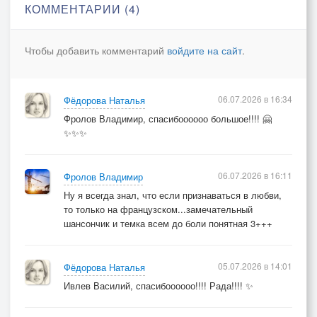
Звала к тебе судьбы труба.
КОММЕНТАРИИ (4)
И вот теперь пора настала.
Нет смысла больше без тебя.
Чтобы добавить комментарий
войдите на сайт
.
Я тебя закружу.
06.07.2026 в 16:34
Фёдорова Наталья
В светлый Рай погружу.
Фролов Владимир, спасибоооооо большое!!!! 🤗
Заискрятся глаза.
✨✨✨
Блеснёт счастья слеза.
06.07.2026 в 16:11
Фролов Владимир
Ну я всегда знал, что если признаваться в любви,
Я тебя закружу.
то только на французском...замечательный
В светлый Рай погружу.
шансончик и темка всем до боли понятная 3+++
Заискрятся глаза.
Блеснёт счастья слеза.
05.07.2026 в 14:01
Фёдорова Наталья
Ивлев Василий, спасибоооооо!!!! Рада!!!! ✨