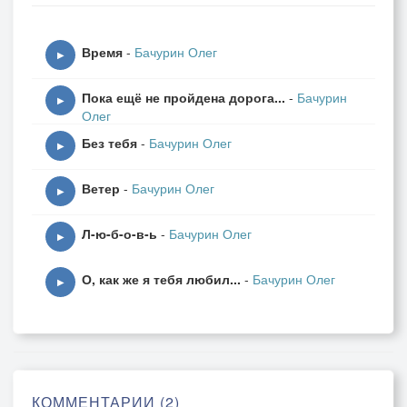
Ночь. Звёзды в небе горят как свечи,
Время
-
Бачурин Олег
И свежий ветер.
▶
Я обнимаю тебя за плечи,
Пока ещё не пройдена дорога...
-
Бачурин
Мы снова дети.
▶
Олег
Без тебя
-
Бачурин Олег
Без страха смотрим в глаза столетий,
▶
Одни на свете...
Ветер
-
Бачурин Олег
▶
Л-ю-б-о-в-ь
-
Бачурин Олег
▶
О, как же я тебя любил...
-
Бачурин Олег
▶
КОММЕНТАРИИ (2)