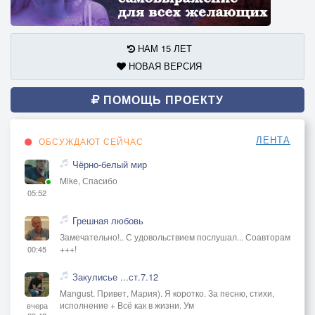
НАМ 15 ЛЕТ
НОВАЯ ВЕРСИЯ
ПОМОЩЬ ПРОЕКТУ
ЛЕНТА
ОБСУЖДАЮТ СЕЙЧАС
Чёрно-белый мир
Mike, Спасибо
05:52
Грешная любовь
Замечательно!.. С удовольствием послушал... Соавторам
+++!
00:45
Закулисье ...ст.7.12
Mangust. Привет, Мария). Я коротко. За песню, стихи,
исполнение + Всё как в жизни. Ум
вчера