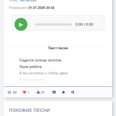
Размещено
01.07.2026 20:42
▶
0:00 / 0:00
Текст песни
Садится солнце золотое,
Ушли ребята,
А мы остались с тобою двое
В плену заката.
33
Сидим прижавшись друг к другу, рядом,
1
21
В свободный вечер.
Чего ещё влюблённым надо
ПОХОЖИЕ ПЕСНИ
На этом свете?