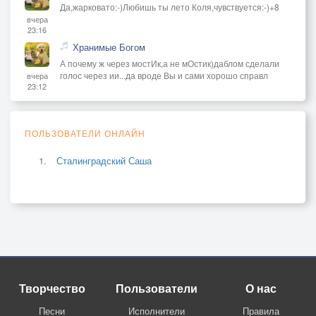
Да,жарковато:-)Любишь ты лето Коля,чувствуется:-)+8
вчера
23:16
Хранимые Богом
А почему ж через мостИк,а не мОстик)даблом сделали
голос через ии...да вроде Вы и сами хорошо справл
вчера
23:12
ПОЛЬЗОВАТЕЛИ ОНЛАЙН
Сталинградский Саша
Творчество
Пользователи
О нас
Песни
Исполнители
Правила