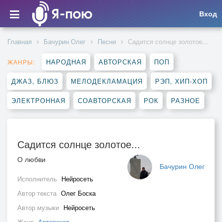
Вход
Главная
Бачурин Олег
Песни
Садится солнце золотое...
НАРОДНАЯ
АВТОРСКАЯ
ПОП
ЖАНРЫ:
ДЖАЗ, БЛЮЗ
МЕЛОДЕКЛАМАЦИЯ
РЭП, ХИП-ХОП
ЭЛЕКТРОННАЯ
СОАВТОРСКАЯ
РОК
РАЗНОЕ
Садится солнце золотое...
О любви
Бачурин Олег
Исполнитель
Нейросеть
Автор текста
Олег Боска
Автор музыки
Нейросеть
Жанр
Авторская