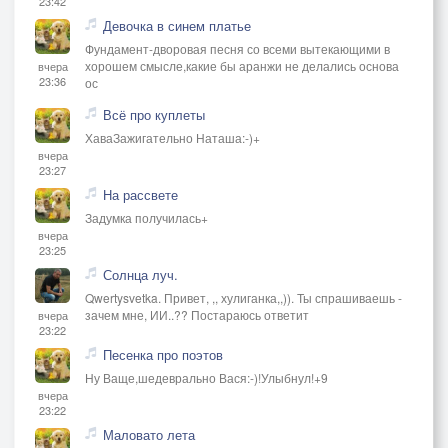
23:42
Девочка в синем платье
Фундамент-дворовая песня со всеми вытекающими в
хорошем смысле,какие бы аранжи не делались основа
вчера
23:36
ос
Всё про куплеты
ХаваЗажигательно Наташа:-)+
вчера
23:27
На рассвете
Задумка получилась+
вчера
23:25
Солнца луч.
Qwertysvetka. Привет, ,, хулиганка,,)). Ты спрашиваешь -
зачем мне, ИИ..?? Постараюсь ответит
вчера
23:22
Песенка про поэтов
Ну Ваще,шедеврально Вася:-)!Улыбнул!+9
вчера
23:22
Маловато лета