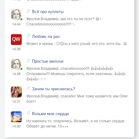
Всё про куплеты
Фролов Владимир, как это ты не поэт? 😃✨
Спасибоооооооооооо!!!!!! ✨
14:44
Любовь на раз
Может и хрюка.. 🙄🤔ты у него узнай, кто это, хотя бы.. 😜
14:38
Простые мелочи
Фролов Владимир, спасибоооооо!!!! 👍👍👍👍👍👍
Отправила!!!! Можешь сократить, если захочешь. 👍👍👍
14:38
👍👍👍✨✨✨
Зачем ты приснилась?
Фролов Владимир, спасибо! Мне тоже нравится, как Олег
поет!
14:37
Возьми мое сердце
Ну наконец то, спарились. Возьмёт, и не только сердце.
Оберёт до нитки..10+++
14:30