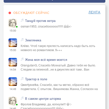
ЛЕНТА
ОБСУЖДАЮТ СЕЙЧАС
Танцуй против ветра
osman1953, спасибоооооо!!!!!!! 🤗👍✨
15:00
Земляника
Клёво. Чтоб такую прелесть написать надо быть хоть
немного но романтиком. 9+++
15:00
Жена моя всё время моется
OrangutanG, Спасибо Мохнатый. Давно тебя не было.
Следим за гигиеной...не в джунглях всё таки.. Ван
14:54
Трактор в поле
Qwertysvetka, Спасибо, как ты метко, образно всё
подметила. С опытом.. Вишнякова Жанна, Согласен на
14:49
В самом центре шторма
Фролов Владимир, да, копнули!!! 😃✨
Спасибоооооооооооо!!!!! 🤗👍✨
14:46