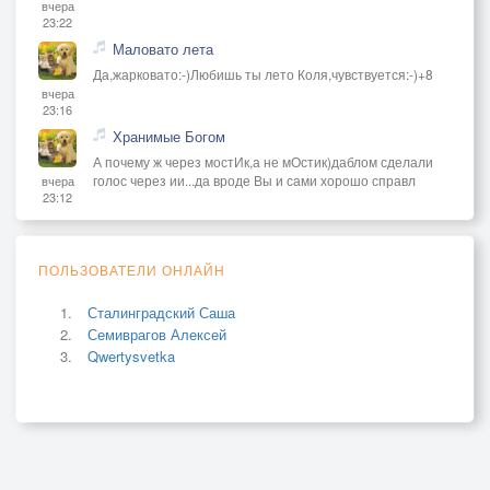
вчера
23:22
Маловато лета
Да,жарковато:-)Любишь ты лето Коля,чувствуется:-)+8
вчера
23:16
Хранимые Богом
А почему ж через мостИк,а не мОстик)даблом сделали
голос через ии...да вроде Вы и сами хорошо справл
вчера
23:12
ПОЛЬЗОВАТЕЛИ ОНЛАЙН
Сталинградский Саша
Семиврагов Алексей
Qwertysvetka