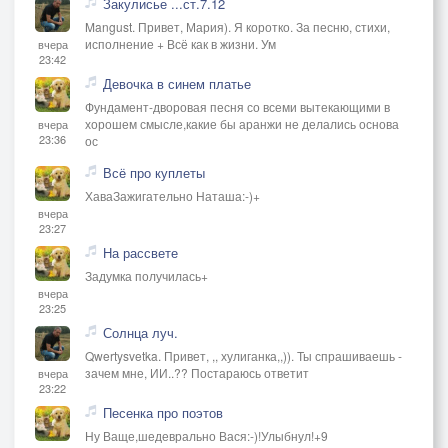
Закулисье ...ст.7.12
Mangust. Привет, Мария). Я коротко. За песню, стихи,
исполнение + Всё как в жизни. Ум
вчера
23:42
Девочка в синем платье
Фундамент-дворовая песня со всеми вытекающими в
хорошем смысле,какие бы аранжи не делались основа
вчера
23:36
ос
Всё про куплеты
ХаваЗажигательно Наташа:-)+
вчера
23:27
На рассвете
Задумка получилась+
вчера
23:25
Солнца луч.
Qwertysvetka. Привет, ,, хулиганка,,)). Ты спрашиваешь -
зачем мне, ИИ..?? Постараюсь ответит
вчера
23:22
Песенка про поэтов
Ну Ваще,шедеврально Вася:-)!Улыбнул!+9