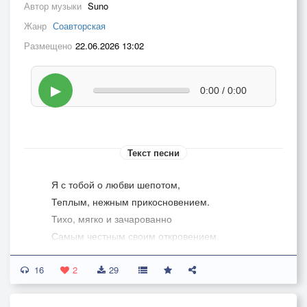
Автор музыки
Suno
Жанр
Соавторская
Размещено
22.06.2026 13:02
▶
0:00 / 0:00
Текст песни
Я с тобой о любви шепотом,
Теплым, нежным прикосновением.
Тихо, мягко и зачарованно
Самым честным своим откровением.
16
Я с тобой о любви взглядом,
2
29
Таким теплым, с немыслимой нежностью.
Постучусь к тебе теплым дождиком