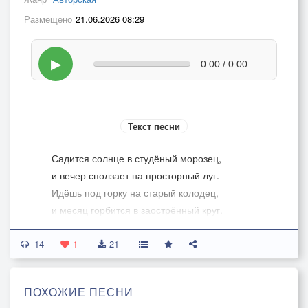
Размещено
21.06.2026 08:29
▶
0:00 / 0:00
Текст песни
Садится солнце в студёный морозец,
и вечер сползает на просторный луг.
Идёшь под горку на старый колодец,
и месяц горбится в заострённый круг.
14
В деревне топятся русские печки,
1
21
и дым стремится в бирюзовую даль.
За лесом прячутся звёздные свечки,
ПОХОЖИЕ ПЕСНИ
и снег мерцает как дорогой хрусталь.