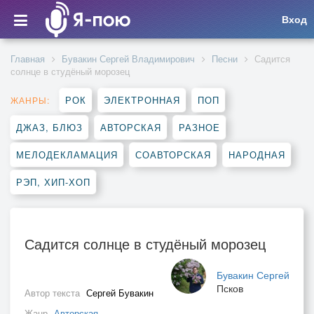
Вход
Главная
Бувакин Сергей Владимирович
Песни
Садится
солнце в студёный морозец
РОК
ЭЛЕКТРОННАЯ
ПОП
ЖАНРЫ:
ДЖАЗ, БЛЮЗ
АВТОРСКАЯ
РАЗНОЕ
МЕЛОДЕКЛАМАЦИЯ
СОАВТОРСКАЯ
НАРОДНАЯ
РЭП, ХИП-ХОП
Садится солнце в студёный морозец
Бувакин Сергей
Псков
Автор текста
Сергей Бувакин
Жанр
Авторская