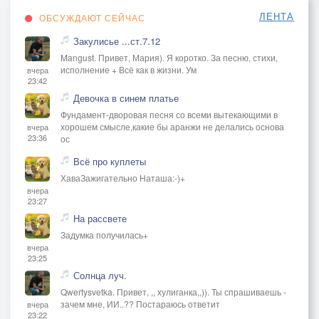
ЛЕНТА
ОБСУЖДАЮТ СЕЙЧАС
Закулисье ...ст.7.12
Mangust. Привет, Мария). Я коротко. За песню, стихи,
исполнение + Всё как в жизни. Ум
вчера
23:42
Девочка в синем платье
Фундамент-дворовая песня со всеми вытекающими в
хорошем смысле,какие бы аранжи не делались основа
вчера
23:36
ос
Всё про куплеты
ХаваЗажигательно Наташа:-)+
вчера
23:27
На рассвете
Задумка получилась+
вчера
23:25
Солнца луч.
Qwertysvetka. Привет, ,, хулиганка,,)). Ты спрашиваешь -
зачем мне, ИИ..?? Постараюсь ответит
вчера
23:22