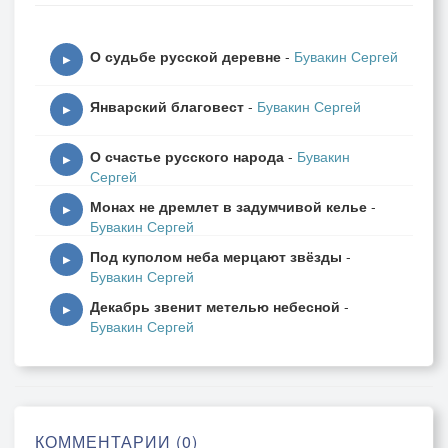
Туман свернётся в молочное кольцо,
О судьбе русской деревне
-
Бувакин Сергей
и бросит серебро на макушки лип.
▶
Ногой ступлю на замёрзшее крыльцо,
Январский благовест
-
Бувакин Сергей
и сразу слышится половицы скрип.
▶
О счастье русского народа
-
Бувакин
Несётся с неба морозная сладость,
▶
Сергей
и искрится бисер в янтарном платье.
Монах не дремлет в задумчивой келье
-
Ласкает сердце печальная радость,
▶
Бувакин Сергей
и память волнует простое счастье.
Под куполом неба мерцают звёзды
-
▶
Бувакин Сергей
Декабрь звенит метелью небесной
-
▶
Бувакин Сергей
КОММЕНТАРИИ (0)